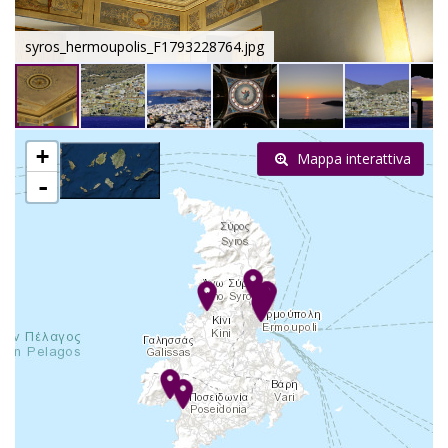
syros_hermoupolis_F1793228764.jpg
+
Mappa interattiva
-