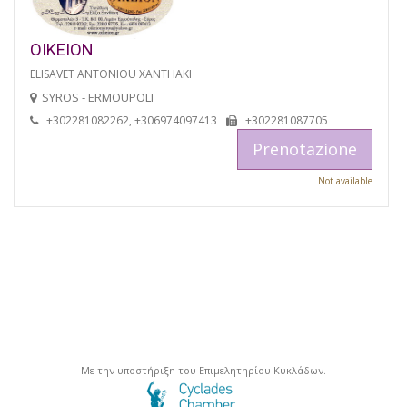
OIKEION
ELISAVET ANTONIOU XANTHAKI
SYROS - ERMOUPOLI
+302281082262, +306974097413
+302281087705
Prenotazione
Not available
Με την υποστήριξη του Επιμελητηρίου Κυκλάδων.