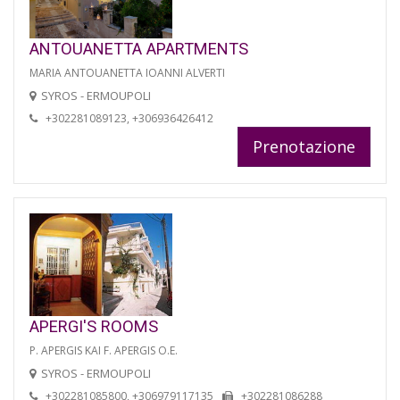
ANTOUANETTA APARTMENTS
MARIA ANTOUANETTA IOANNI ALVERTI
SYROS - ERMOUPOLI
+302281089123, +306936426412
Prenotazione
APERGI'S ROOMS
P. APERGIS KAI F. APERGIS O.E.
SYROS - ERMOUPOLI
+302281085800, +306979117135
+302281086288