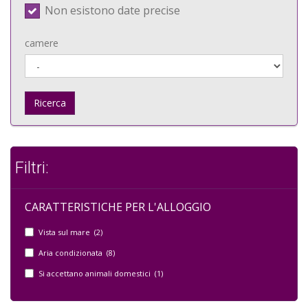
Non esistono date precise
camere
Ricerca
Filtri:
CARATTERISTICHE PER L'ALLOGGIO
Vista sul mare (2)
Aria condizionata (8)
Si accettano animali domestici (1)