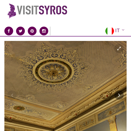
IT
EN
EL
FR
DE
ES
RU
CN