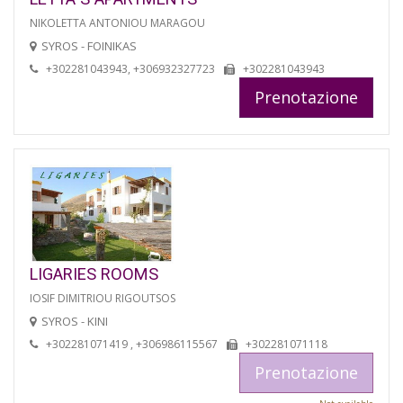
NIKOLETTA ANTONIOU MARAGOU
SYROS - FOINIKAS
+302281043943, +306932327723
+302281043943
Prenotazione
LIGARIES ROOMS
IOSIF DIMITRIOU RIGOUTSOS
SYROS - KINI
+302281071419 , +306986115567
+302281071118
Prenotazione