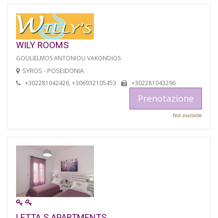
WILY ROOMS
GOULIELMOS ANTONIOU VAKONDIOS
SYROS - POSEIDONIA
+302281042426, +306932105453
+302281043296
Prenotazione
Not available
LETTA S APARTMENTS