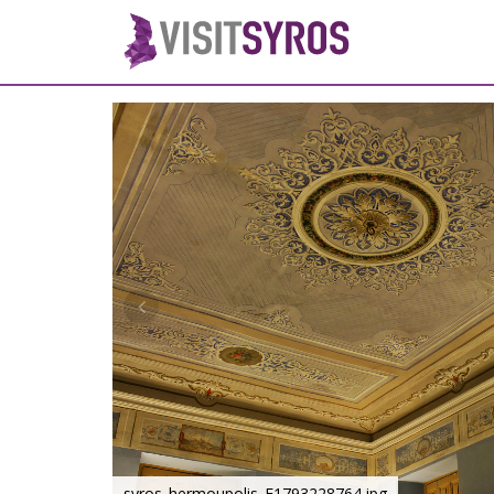
syros_hermoupolis_F1793228764.jpg