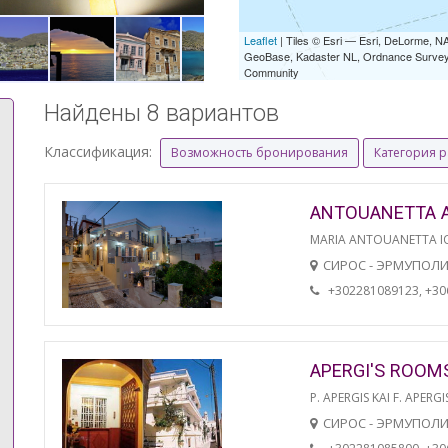
Leaflet
| Tiles © Esri — Esri, DeLorme,
GeoBase, Kadaster NL, Ordnance Survey, 
Community
Найдены 8 вариантов
Классификация:
Возможность бронирования
Категория 
ANTOUANETTA 
MARIA ANTOUANETTA IO
СИРОС - ЭРМУПОЛ
+302281089123, +3
APERGI'S ROOM
P. APERGIS KAI F. APERGI
СИРОС - ЭРМУПОЛ