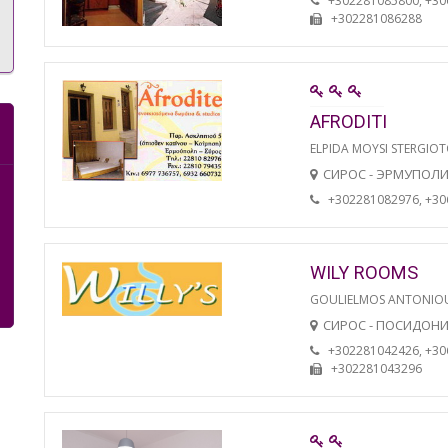
+302281085800, +3
+302281086288
AFRODITI
ELPIDA MOYSI STERGIO
СИРОС - ЭРМУПОЛ
+302281082976, +3
WILY ROOMS
GOULIELMOS ANTONIO
СИРОС - ПОСИДОН
+302281042426, +3
+302281043296