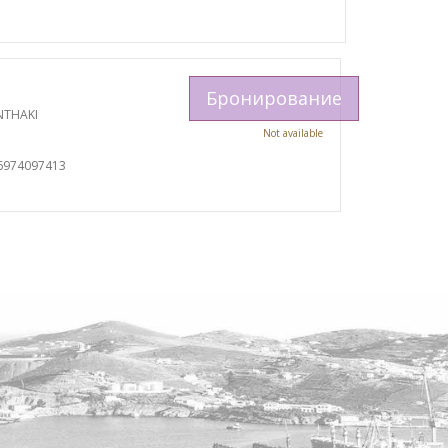
Бронирование
NTHAKI
Not available
6974097413