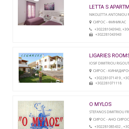
LETTA S APART
NIKOLETTA ANTONIOU
СИРОС - ФИНИКАС
+302281043943, +3
+302281043943
LIGARIES ROOM
IOSIF DIMITRIOU RIGOU
СИРОС - КИНИДАРО
+302281071419 , +3
+302281071118
O MYLOS
STEFANOS DIMITRIOU F
СИРОС - АНО СИРО
+302281085432 , +3