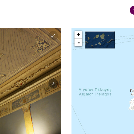
+
-
syros_vaporia_F268133321.jpg