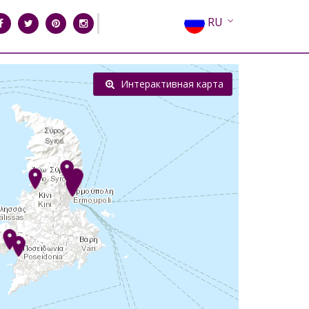
RU
EN
EL
Интерактивная карта
FR
DE
IT
ES
CN