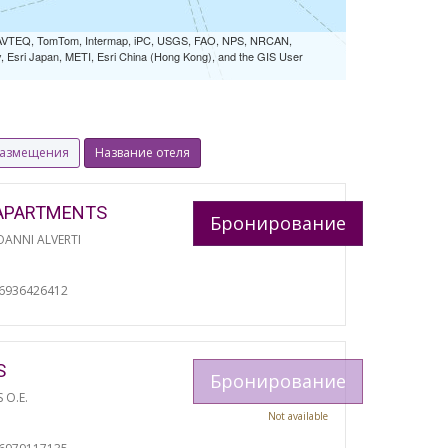
 NAVTEQ, TomTom, Intermap, iPC, USGS, FAO, NPS, NRCAN,
Esri Japan, METI, Esri China (Hong Kong), and the GIS User
размещения
Название отеля
APARTMENTS
Бронирование
ANNI ALVERTI
И
06936426412
S
Бронирование
S O.E.
Not available
И