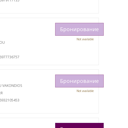
06979117135
Бронирование
Not available
TOU
И
06977736757
Бронирование
U VAKONDIOS
Not available
ИЯ
06932105453