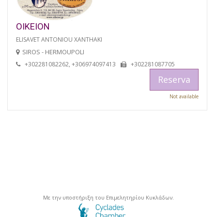
OIKEION
ELISAVET ANTONIOU XANTHAKI
SIROS - HERMOUPOLI
+302281082262, +306974097413
+302281087705
Reserva
Not available
Με την υποστήριξη του Επιμελητηρίου Κυκλάδων.