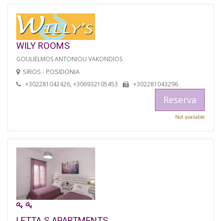
WILY ROOMS
GOULIELMOS ANTONIOU VAKONDIOS
SIROS - POSIDONIA
+302281042426, +306932105453
+302281043296
Reserva
Not available
LETTA S APARTMENTS