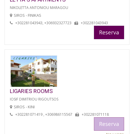
NIKOLETTA ANTONIOU MARAGOU
SIROS - FINIKAS
+302281043943, +306932327723
+302281043943
Reserva
LIGARIES ROOMS
IOSIF DIMITRIOU RIGOUTSOS
SIROS - KINI
+302281071419 , +306986115567
+302281071118
Reserva