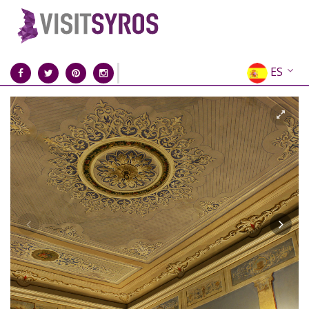
ES
EN
EL
FR
DE
IT
RU
CN