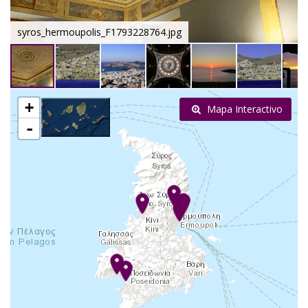
syros_hermoupolis_F1793228764.jpg
+
Mapa Interactivo
-