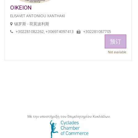
OIKEION
ELISAVET ANTONIOU XANTHAKI
锡罗斯 - 荷莫波利斯
+302281082262, +306974097413
+302281087705
预订
Not available
Με την υποστήριξη του Επιμελητηρίου Κυκλάδων.