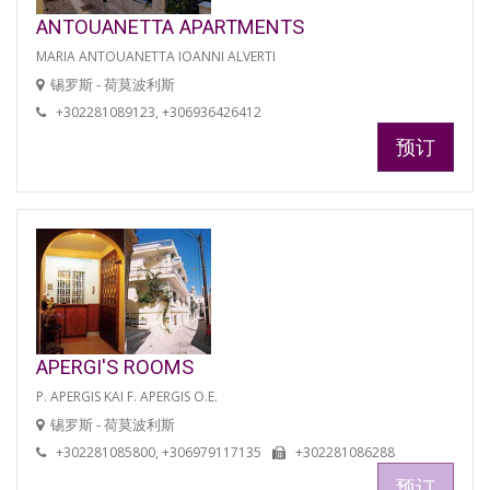
ANTOUANETTA APARTMENTS
MARIA ANTOUANETTA IOANNI ALVERTI
锡罗斯 - 荷莫波利斯
+302281089123, +306936426412
预订
APERGI'S ROOMS
P. APERGIS KAI F. APERGIS O.E.
锡罗斯 - 荷莫波利斯
+302281085800, +306979117135
+302281086288
预订