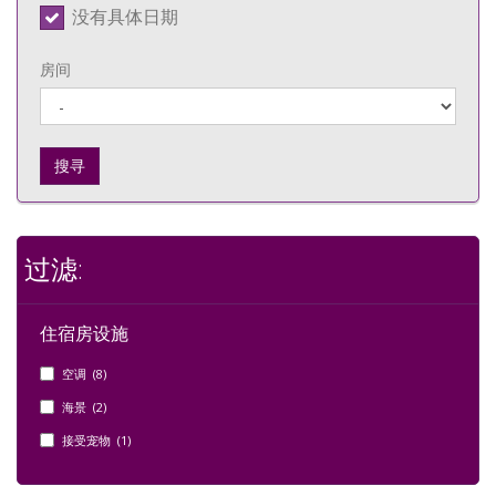
没有具体日期
房间
搜寻
过滤:
住宿房设施
空调 (8)
海景 (2)
接受宠物 (1)