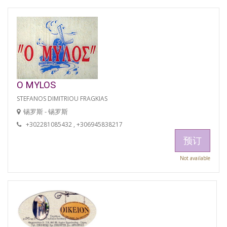
O MYLOS
STEFANOS DIMITRIOU FRAGKIAS
锡罗斯 - 锡罗斯
+302281085432 , +306945838217
预订
Not available