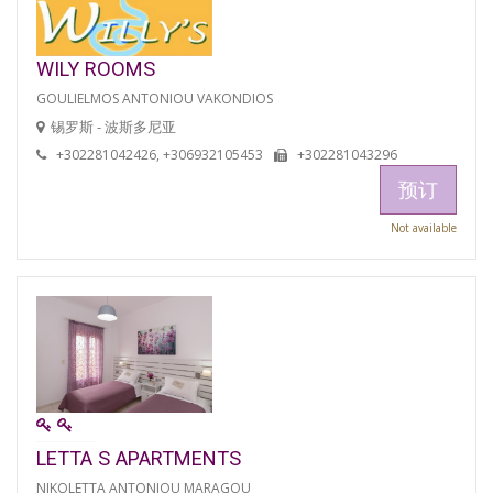
WILY ROOMS
GOULIELMOS ANTONIOU VAKONDIOS
锡罗斯 - 波斯多尼亚
+302281042426, +306932105453
+302281043296
预订
Not available
LETTA S APARTMENTS
NIKOLETTA ANTONIOU MARAGOU