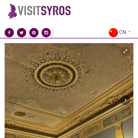
CN
EN
EL
FR
DE
IT
ES
RU