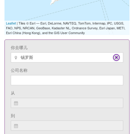
Leaflet
| Tiles © Esri — Esri, DeLorme, NAVTEQ, TomTom, Intermap, iPC, USGS,
FAO, NPS, NRCAN, GeoBase, Kadaster NL, Ordnance Survey, Esri Japan, METI,
Esri China (Hong Kong), and the GIS User Community
你去哪儿
公司名称
从
到