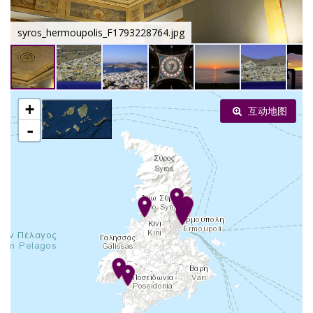
syros_hermoupolis_F1793228764.jpg
+
互动地图
-