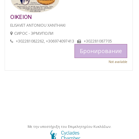
OIKEION
ELISAVET ANTONIOU XANTHAKI
СИРОС - ЭРМУПОЛИ
+302281082262, +306974097413
+302281087705
Бронирование
Not available
Με την υποστήριξη του Επιμελητηρίου Κυκλάδων.