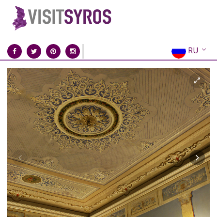
RU
EN
EL
FR
DE
IT
ES
CN