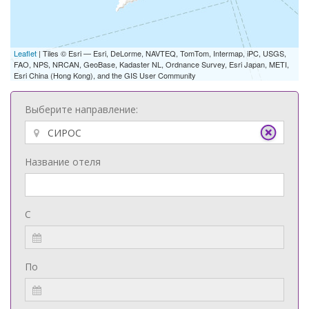
Leaflet
| Tiles © Esri — Esri, DeLorme, NAVTEQ, TomTom, Intermap, iPC, USGS,
FAO, NPS, NRCAN, GeoBase, Kadaster NL, Ordnance Survey, Esri Japan, METI,
Esri China (Hong Kong), and the GIS User Community
Выберите направление:
Название отеля
С
По