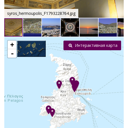
syros_hermoupolis_F1793228764.jpg
+
Интерактивная карта
-