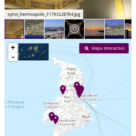
syros_hermoupolis_F1793228764.jpg
+
Mapa Interactivo
-