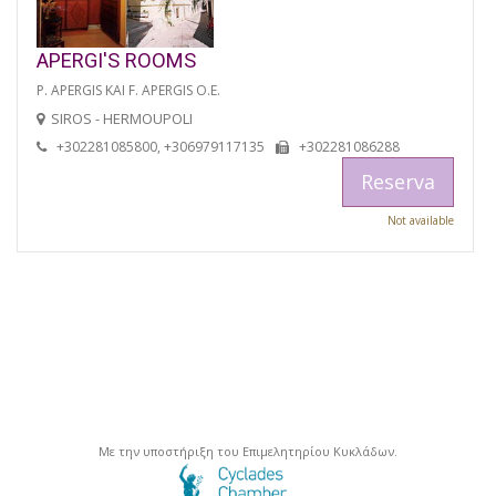
APERGI'S ROOMS
P. APERGIS KAI F. APERGIS O.E.
SIROS - HERMOUPOLI
+302281085800, +306979117135
+302281086288
Reserva
Not available
Με την υποστήριξη του Επιμελητηρίου Κυκλάδων.