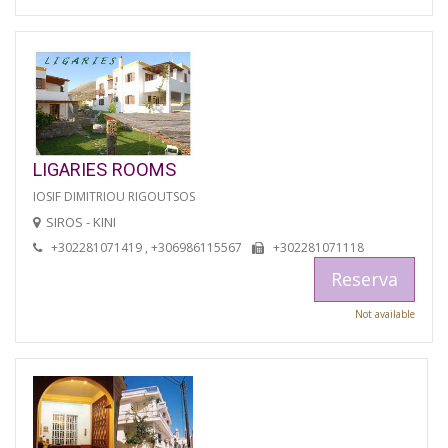
LIGARIES ROOMS
IOSIF DIMITRIOU RIGOUTSOS
SIROS - KINI
+302281071419 , +306986115567
+302281071118
Reserva
Not available