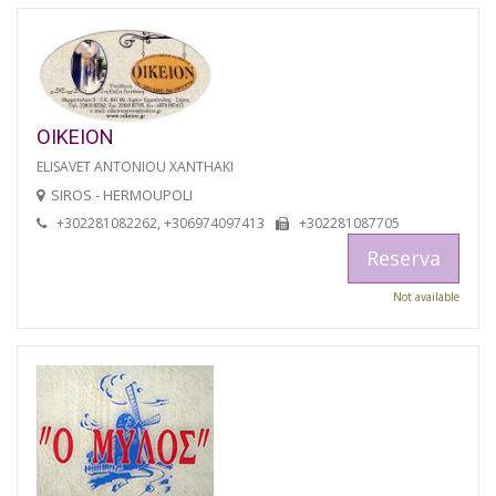
OIKEION
ELISAVET ANTONIOU XANTHAKI
SIROS - HERMOUPOLI
+302281082262, +306974097413
+302281087705
Reserva
Not available