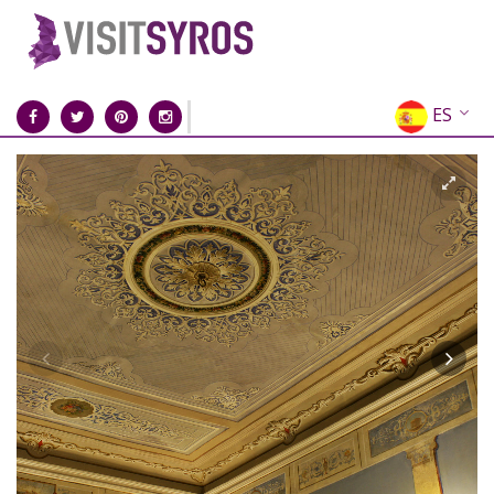
ES
EN
EL
FR
DE
IT
RU
CN