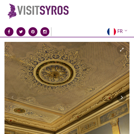
FR
EN
EL
DE
IT
ES
RU
CN