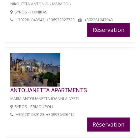
NIKOLETTA ANTONIOU MARAGOU
SYROS - FOINIKAS
+302281043943, +306932327723
+302281043943
Réservation
ANTOUANETTA APARTMENTS
MARIA ANTOUANETTA IOANNI ALVERTI
SYROS - ERMOÚPOLI
+302281089123, +306936426412
Réservation