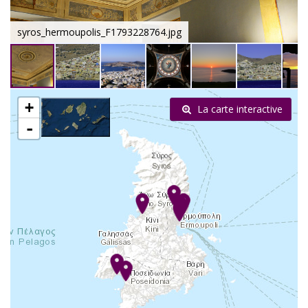
syros_hermoupolis_F1793228764.jpg
+
La carte interactive
-