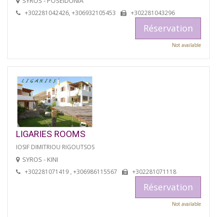
SYROS - POSEIDONIA
+302281042426, +306932105453
+302281043296
Réservation
Not available
LIGARIES ROOMS
IOSIF DIMITRIOU RIGOUTSOS
SYROS - KINI
+302281071419 , +306986115567
+302281071118
Réservation
Not available