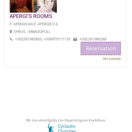
APERGI'S ROOMS
P. APERGIS KAI F. APERGIS O.E.
SYROS - ERMOÚPOLI
+302281085800, +306979117135
+302281086288
Réservation
Not available
Με την υποστήριξη του Επιμελητηρίου Κυκλάδων.