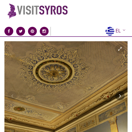
EL
EN
FR
DE
IT
ES
RU
CN