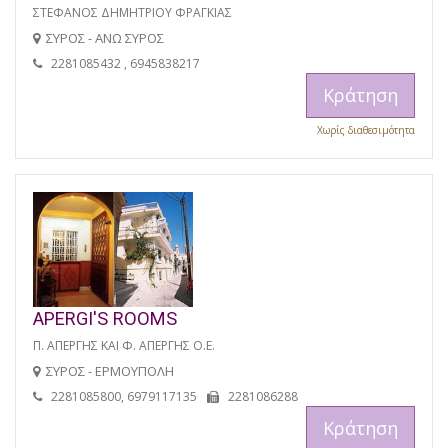
ΣΤΕΦΑΝΟΣ ΔΗΜΗΤΡΙΟΥ ΦΡΑΓΚΙΑΣ
ΣΥΡΟΣ - ΑΝΩ ΣΥΡΟΣ
2281085432 , 6945838217
Κράτηση
Χωρίς διαθεσιμότητα
APERGI'S ROOMS
Π. ΑΠΕΡΓΗΣ ΚΑΙ Φ. ΑΠΕΡΓΗΣ Ο.Ε.
ΣΥΡΟΣ - ΕΡΜΟΥΠΟΛΗ
2281085800, 6979117135
2281086288
Κράτηση