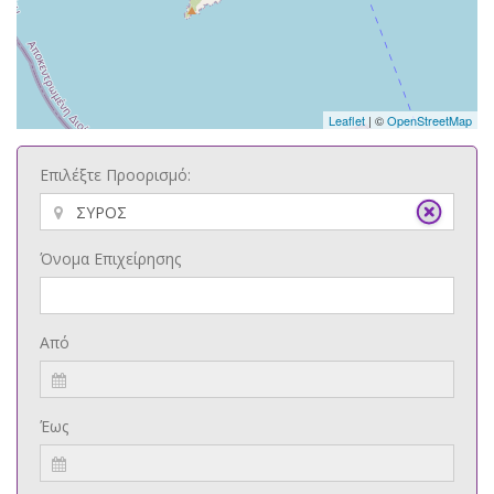
Leaflet
| ©
OpenStreetMap
Επιλέξτε Προορισμό:
Όνομα Επιχείρησης
Από
Έως