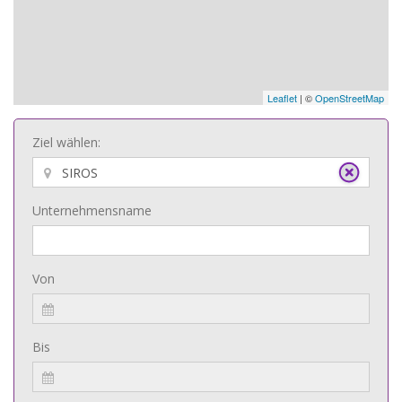
Leaflet
| ©
OpenStreetMap
Ziel wählen:
Unternehmensname
Von
Bis