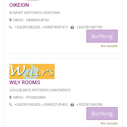
OIKEION
ELISAVET ANTONIOU XANTHAKI
SIROS - HERMOUPOLI
+302281082262, +306974097413
+302281087705
Buchung
Not available
WILY ROOMS
GOULIELMOS ANTONIOU VAKONDIOS
SIROS - POSIDONIA
+302281042426, +306932105453
+302281043296
Buchung
Not available