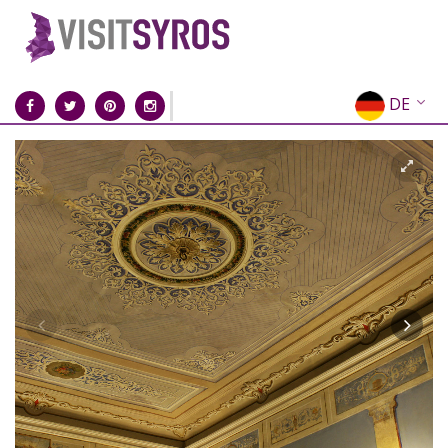
DE
EN
EL
FR
IT
ES
RU
CN