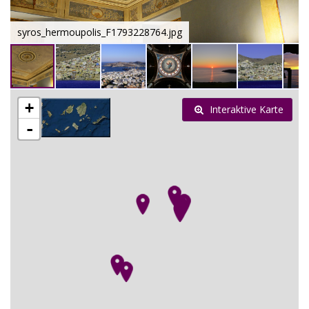
syros_hermoupolis_F1793228764.jpg
+
Interaktive Karte
-