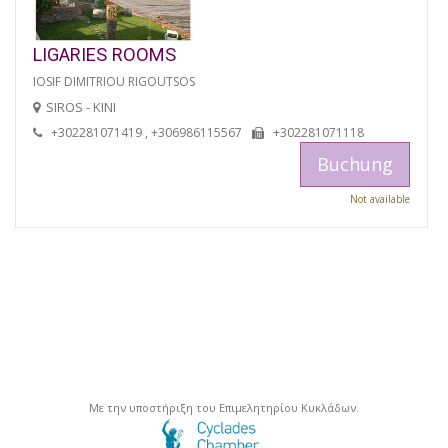
LIGARIES ROOMS
IOSIF DIMITRIOU RIGOUTSOS
SIROS - KINI
+302281071419 , +306986115567
+302281071118
Buchung
Not available
Με την υποστήριξη του Επιμελητηρίου Κυκλάδων.