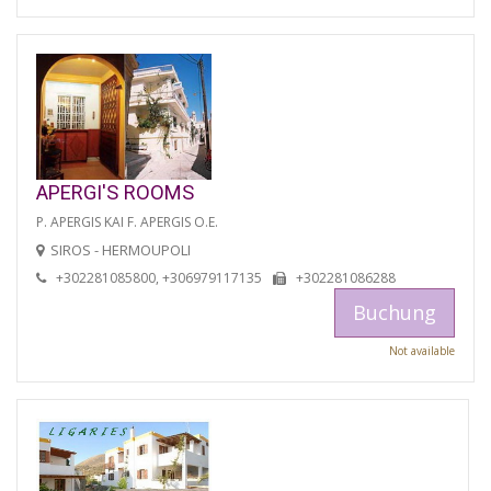
APERGI'S ROOMS
P. APERGIS KAI F. APERGIS O.E.
SIROS - HERMOUPOLI
+302281085800, +306979117135
+302281086288
Buchung
Not available