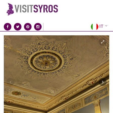
IT
EN
EL
FR
DE
ES
RU
CN