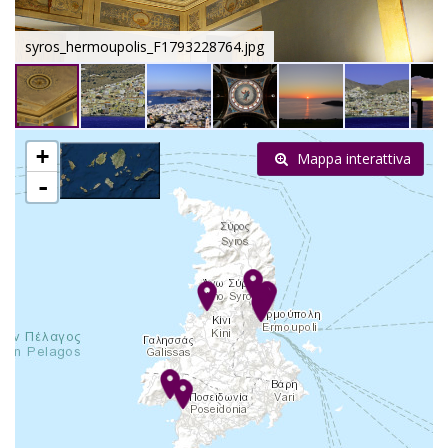
syros_hermoupolis_F1793228764.jpg
+
Mappa interattiva
-