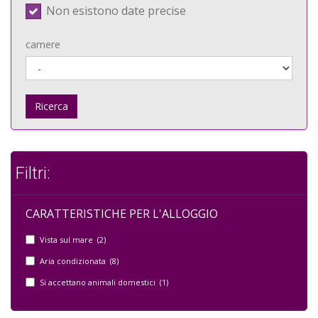
Non esistono date precise
camere
Ricerca
Filtri:
CARATTERISTICHE PER L'ALLOGGIO
Vista sul mare (2)
Aria condizionata (8)
Si accettano animali domestici (1)