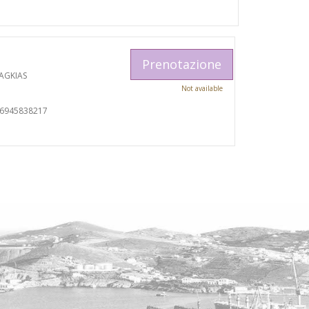
Prenotazione
AGKIAS
Not available
06945838217