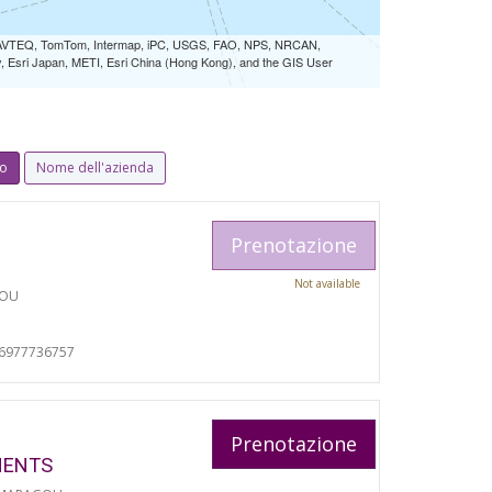
 NAVTEQ, TomTom, Intermap, iPC, USGS, FAO, NPS, NRCAN,
Esri Japan, METI, Esri China (Hong Kong), and the GIS User
io
Nome dell'azienda
Prenotazione
Not available
TOU
06977736757
Prenotazione
MENTS