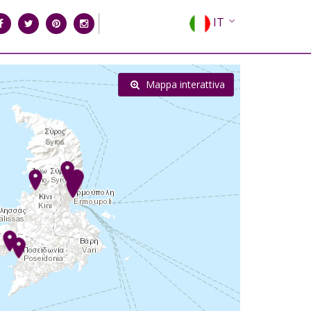
IT
EN
EL
Mappa interattiva
FR
DE
ES
RU
CN