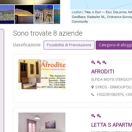
Leaflet
| Tiles © Esri — Esri, DeLorme,
GeoBase, Kadaster NL, Ordnance Survey, 
Community
Sono trovate 8 aziende
classificazione:
Possibilità di Prenotazione
Categoria di allogg
AFRODITI
ELPIDA MOYSI STERGIO
SYROS - ERMOUPOLI
+302281082976, +3
LETTA S APART