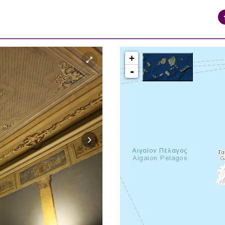
+
-
syros_vaporia_F268133321.jpg