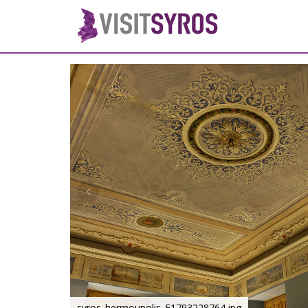
syros_hermoupolis_F1793228764.jpg