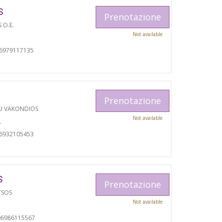
S
Prenotazione
S O.E.
Not available
06979117135
Prenotazione
U VAKONDIOS
Not available
A
06932105453
S
Prenotazione
TSOS
Not available
06986115567