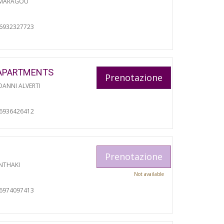
 MARAGOU
06932327723
APARTMENTS
Prenotazione
ANNI ALVERTI
06936426412
Prenotazione
NTHAKI
Not available
06974097413