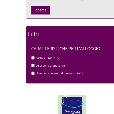
Ricerca
Filtri:
CARATTERISTICHE PER L'ALLOGGIO
Vista sul mare (2)
Aria condizionata (8)
Si accettano animali domestici (1)