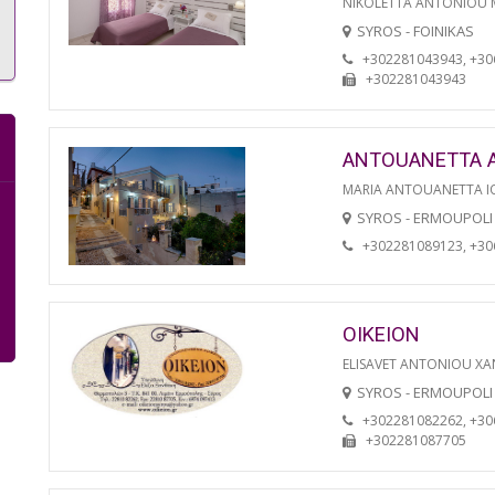
NIKOLETTA ANTONIOU
SYROS - FOINIKAS
+302281043943, +3
+302281043943
ANTOUANETTA 
MARIA ANTOUANETTA IO
SYROS - ERMOUPOLI
+302281089123, +3
OIKEION
ELISAVET ANTONIOU XA
SYROS - ERMOUPOLI
+302281082262, +3
+302281087705