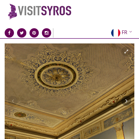
FR
EN
EL
DE
IT
ES
RU
CN