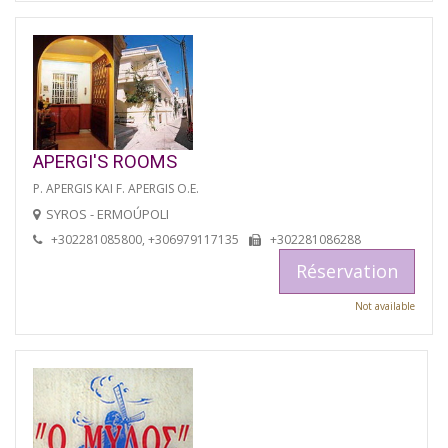
APERGI'S ROOMS
P. APERGIS KAI F. APERGIS O.E.
SYROS - ERMOÚPOLI
+302281085800, +306979117135
+302281086288
Réservation
Not available