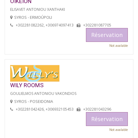
OIKEION
ELISAVET ANTONIOU XANTHAKI
SYROS - ERMOÚPOLI
+302281082262, +306974097413
+302281087705
Réservation
Not available
WILY ROOMS
GOULIELMOS ANTONIOU VAKONDIOS
SYROS - POSEIDONIA
+302281042426, +306932105453
+302281043296
Réservation
Not available