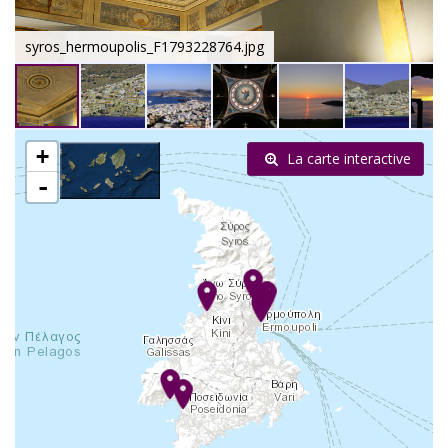
syros_hermoupolis_F1793228764.jpg
+
La carte interactive
-