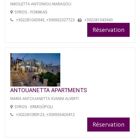
NIKOLETTA ANTONIOU MARAGOU
SYROS - FOINIKAS
+302281043943, +306932327723
+302281043943
Réservation
ANTOUANETTA APARTMENTS
MARIA ANTOUANETTA IOANNI ALVERTI
SYROS - ERMOÚPOLI
+302281089123, +306936426412
Réservation