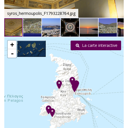
syros_hermoupolis_F1793228764.jpg
+
La carte interactive
-