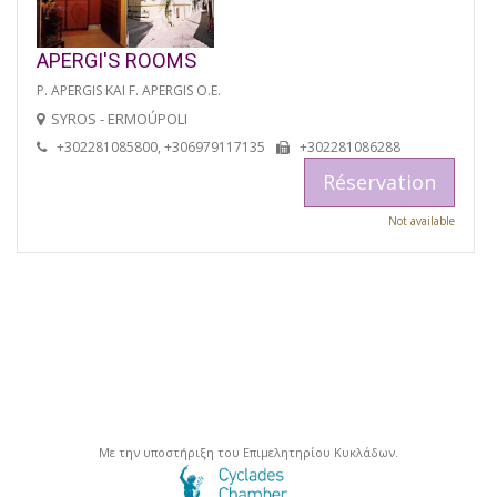
APERGI'S ROOMS
P. APERGIS KAI F. APERGIS O.E.
SYROS - ERMOÚPOLI
+302281085800, +306979117135
+302281086288
Réservation
Not available
Με την υποστήριξη του Επιμελητηρίου Κυκλάδων.