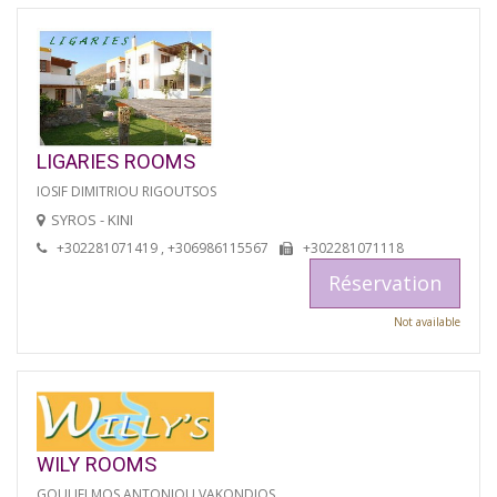
LIGARIES ROOMS
IOSIF DIMITRIOU RIGOUTSOS
SYROS - KINI
+302281071419 , +306986115567
+302281071118
Réservation
Not available
WILY ROOMS
GOULIELMOS ANTONIOU VAKONDIOS