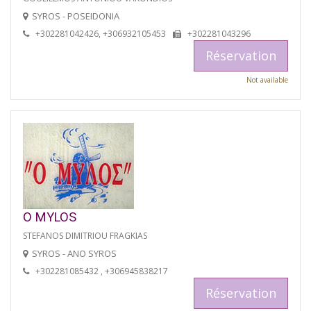
SYROS - POSEIDONIA
+302281042426, +306932105453
+302281043296
Réservation
Not available
O MYLOS
STEFANOS DIMITRIOU FRAGKIAS
SYROS - ANO SYROS
+302281085432 , +306945838217
Réservation