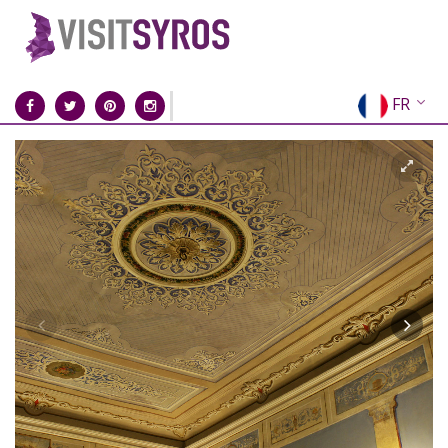
FR
EN
EL
DE
IT
ES
RU
CN