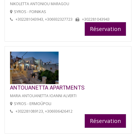
NIKOLETTA ANTONIOU MARAGOU
SYROS - FOINIKAS
+302281043943, +306932327723
+302281043943
Réservation
ANTOUANETTA APARTMENTS
MARIA ANTOUANETTA IOANNI ALVERTI
SYROS - ERMOÚPOLI
+302281089123, +306936426412
Réservation