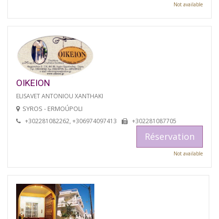
Not available
OIKEION
ELISAVET ANTONIOU XANTHAKI
SYROS - ERMOÚPOLI
+302281082262, +306974097413
+302281087705
Réservation
Not available