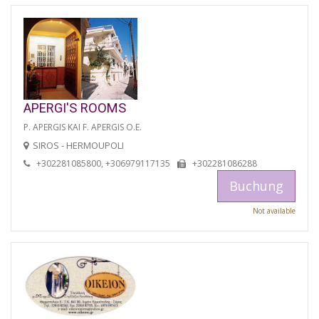
APERGI'S ROOMS
P. APERGIS KAI F. APERGIS O.E.
SIROS - HERMOUPOLI
+302281085800, +306979117135
+302281086288
Buchung
Not available