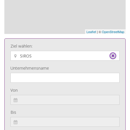
Leaflet
| ©
OpenStreetMap
Ziel wählen:
Unternehmensname
Von
Bis