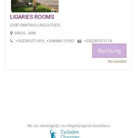
LIGARIES ROOMS
IOSIF DIMITRIOU RIGOUTSOS
SIROS - KINI
+302281071419 , +306986115567
+302281071118
Buchung
Not available
Με την υποστήριξη του Επιμελητηρίου Κυκλάδων.