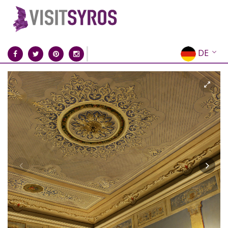
DE
EN
EL
FR
IT
ES
RU
CN