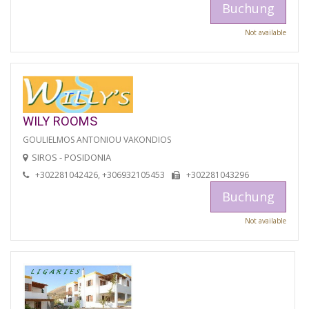
Buchung
Not available
WILY ROOMS
GOULIELMOS ANTONIOU VAKONDIOS
SIROS - POSIDONIA
+302281042426, +306932105453
+302281043296
Buchung
Not available