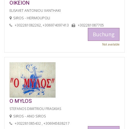
OIKEION
ELISAVET ANTONIOU XANTHAKI
SIROS - HERMOUPOLI
+302281082262, +306974097413
+302281087705
Buchung
Not available
O MYLOS
STEFANOS DIMITRIOU FRAGKIAS
SIROS - ANO SIROS
+302281085432 , +306945838217