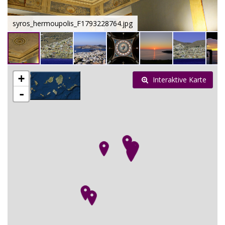
syros_hermoupolis_F1793228764.jpg
+
Interaktive Karte
-