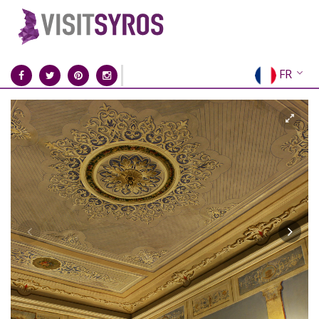
FR
EN
EL
DE
IT
ES
RU
CN