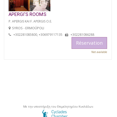
APERGI'S ROOMS
P. APERGIS KAI F. APERGIS O.E.
SYROS - ERMOÚPOLI
+302281085800, +306979117135
+302281086288
Réservation
Not available
Με την υποστήριξη του Επιμελητηρίου Κυκλάδων.