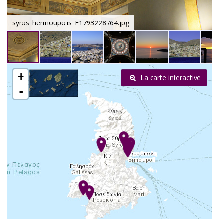
syros_hermoupolis_F1793228764.jpg
+
La carte interactive
-