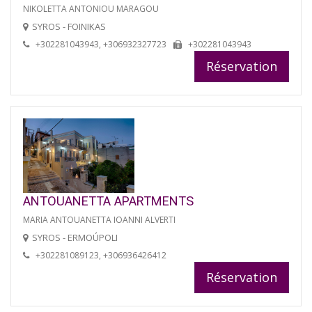
NIKOLETTA ANTONIOU MARAGOU
SYROS - FOINIKAS
+302281043943, +306932327723
+302281043943
Réservation
ANTOUANETTA APARTMENTS
MARIA ANTOUANETTA IOANNI ALVERTI
SYROS - ERMOÚPOLI
+302281089123, +306936426412
Réservation