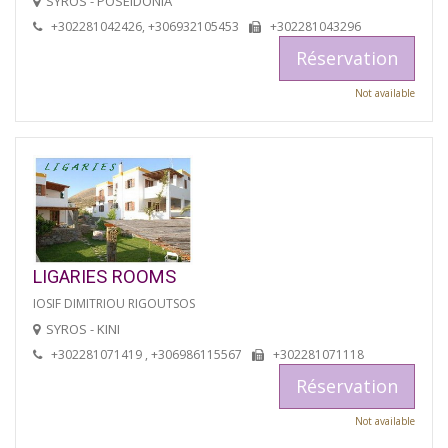
SYROS - POSEIDONIA
+302281042426, +306932105453
+302281043296
Réservation
Not available
LIGARIES ROOMS
IOSIF DIMITRIOU RIGOUTSOS
SYROS - KINI
+302281071419 , +306986115567
+302281071118
Réservation
Not available