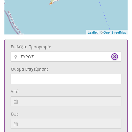
Leaflet
| ©
OpenStreetMap
Επιλέξτε Προορισμό:
Όνομα Επιχείρησης
Από
Έως