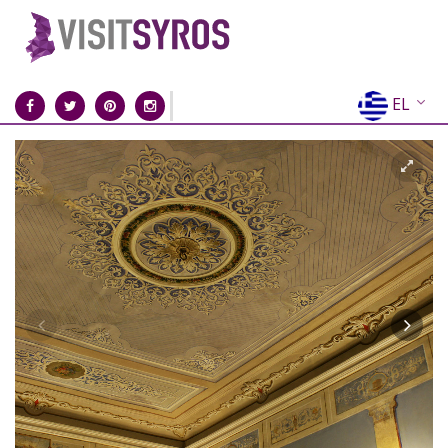
EL
EN
FR
DE
IT
ES
RU
CN