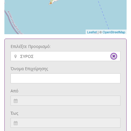
Leaflet
| ©
OpenStreetMap
Επιλέξτε Προορισμό:
Όνομα Επιχείρησης
Από
Έως