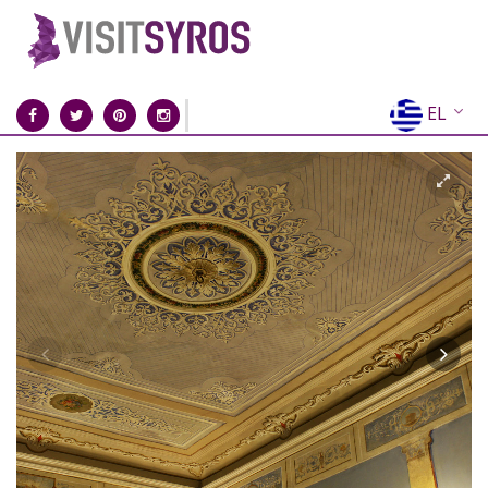
EL
EN
FR
DE
IT
ES
RU
CN