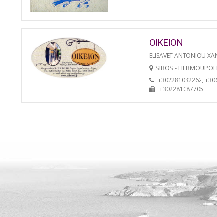
OIKEION
ELISAVET ANTONIOU XA
SIROS - HERMOUPOL
+302281082262, +30
+302281087705