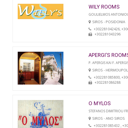
WILY ROOMS
GOULIELMOS ANTONIO
SIROS - POSIDONIA
+302281042426, +3
+302281043296
APERGI'S ROOM
P. APERGIS KAI F. APERGI
SIROS - HERMOUPOL
+302281085800, +3
+302281086288
O MYLOS
STEFANOS DIMITRIOU F
SIROS - ANO SIROS
+302281085432 , +3