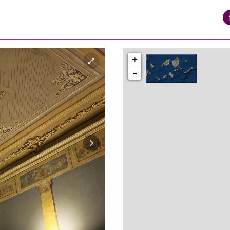
+
-
syros_vaporia_F268133321.jpg