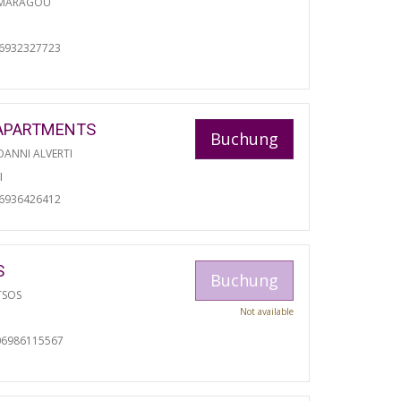
 MARAGOU
06932327723
APARTMENTS
Buchung
ANNI ALVERTI
I
06936426412
S
Buchung
TSOS
Not available
06986115567