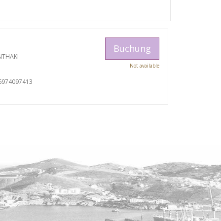
Buchung
NTHAKI
Not available
I
6974097413