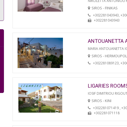
NIKOLETTA ANTONIOU
SIROS - FINIKAS
+302281043943, +3
+302281043943
ANTOUANETTA 
MARIA ANTOUANETTA IO
SIROS - HERMOUPOL
+302281089123, +3
LIGARIES ROOM
IOSIF DIMITRIOU RIGOU
SIROS - KINI
+302281071419 , +3
+302281071118