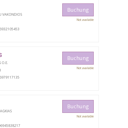
Buchung
U VAKONDIOS
Not available
06932105453
S
Buchung
S O.E.
Not available
I
06979117135
Buchung
RAGKIAS
Not available
06945838217