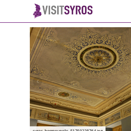
syros_hermoupolis_F1793228764.jpg