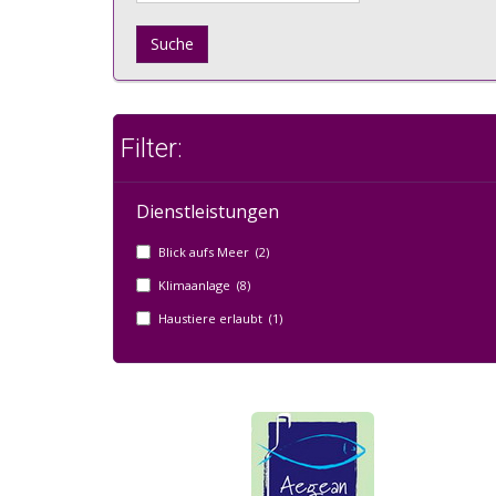
Suche
Filter:
Dienstleistungen
Blick aufs Meer (2)
Klimaanlage (8)
Haustiere erlaubt (1)