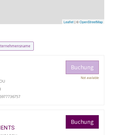
Leaflet
| ©
OpenStreetMap
ternehmensname
Buchung
Not available
TOU
I
06977736757
Buchung
MENTS