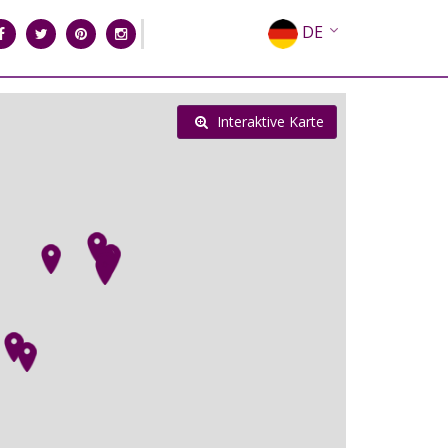
DE
EN
EL
Interaktive Karte
FR
IT
ES
RU
CN