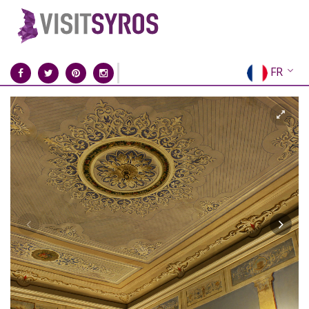
FR
EN
EL
DE
IT
ES
RU
CN