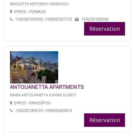
NIKOLETTA ANTONIOU MARAGOU
SYROS - FOINIKAS
+302281043943, +306932327723
+302281043943
Réservation
ANTOUANETTA APARTMENTS
MARIA ANTOUANETTA IOANNI ALVERTI
SYROS - ERMOÚPOLI
+302281089123, +306936426412
Réservation