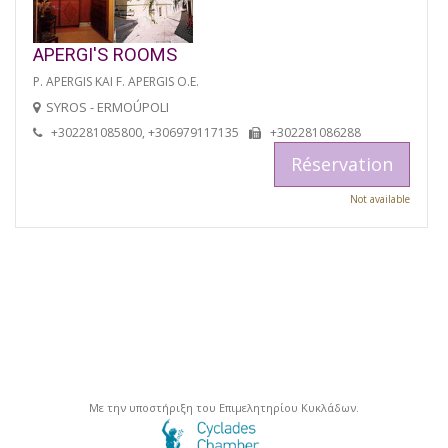
APERGI'S ROOMS
P. APERGIS KAI F. APERGIS O.E.
SYROS - ERMOÚPOLI
+302281085800, +306979117135
+302281086288
Réservation
Not available
Με την υποστήριξη του Επιμελητηρίου Κυκλάδων.