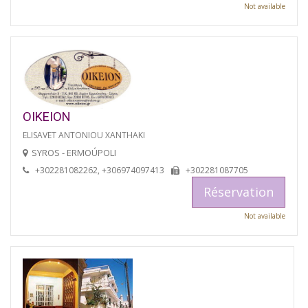
Not available
OIKEION
ELISAVET ANTONIOU XANTHAKI
SYROS - ERMOÚPOLI
+302281082262, +306974097413
+302281087705
Réservation
Not available