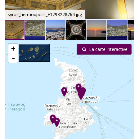
syros_hermoupolis_F1793228764.jpg
+
La carte interactive
-