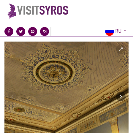
RU
EN
EL
FR
DE
IT
ES
CN