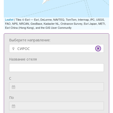
Leaflet
| Tiles © Esri — Esri, DeLorme, NAVTEQ, TomTom, Intermap, iPC, USGS,
FAO, NPS, NRCAN, GeoBase, Kadaster NL, Ordnance Survey, Esri Japan, METI,
Esri China (Hong Kong), and the GIS User Community
Выберите направление:
Название отеля
С
По