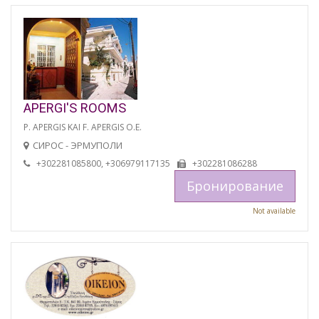
APERGI'S ROOMS
P. APERGIS KAI F. APERGIS O.E.
СИРОС - ЭРМУПОЛИ
+302281085800, +306979117135
+302281086288
Бронирование
Not available