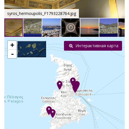
syros_hermoupolis_F1793228764.jpg
+
Интерактивная карта
-