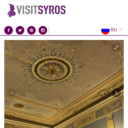
RU
EN
EL
FR
DE
IT
ES
CN