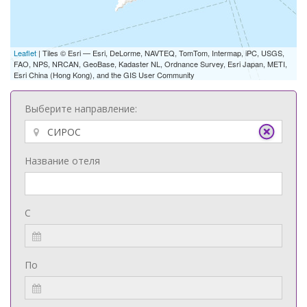
Leaflet
| Tiles © Esri — Esri, DeLorme, NAVTEQ, TomTom, Intermap, iPC, USGS,
FAO, NPS, NRCAN, GeoBase, Kadaster NL, Ordnance Survey, Esri Japan, METI,
Esri China (Hong Kong), and the GIS User Community
Выберите направление:
Название отеля
С
По