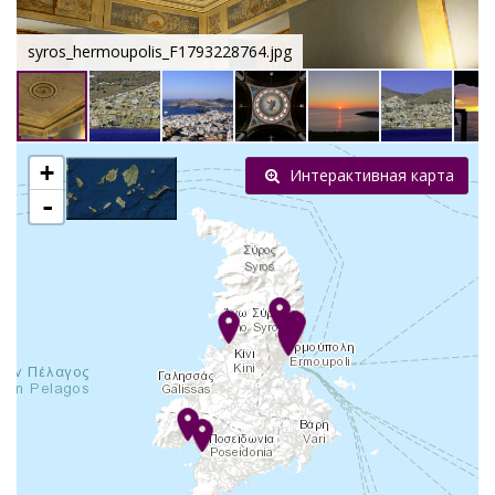
syros_hermoupolis_F1793228764.jpg
+
Интерактивная карта
-