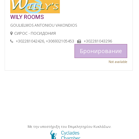
WILY ROOMS
GOULIELMOS ANTONIOU VAKONDIOS
СИРОС - ПОСИДОНИЯ
+302281042426, +306932105453
+302281043296
Бронирование
Not available
Με την υποστήριξη του Επιμελητηρίου Κυκλάδων.