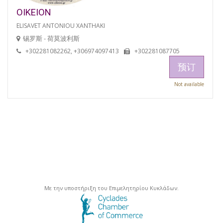
OIKEION
ELISAVET ANTONIOU XANTHAKI
锡罗斯 - 荷莫波利斯
+302281082262, +306974097413
+302281087705
预订
Not available
Με την υποστήριξη του Επιμελητηρίου Κυκλάδων.