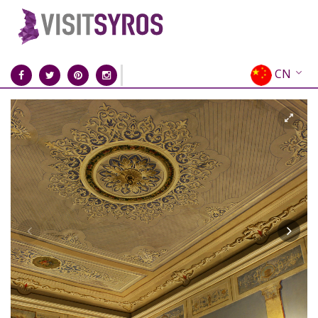
CN
EN
EL
FR
DE
IT
ES
RU