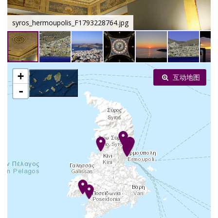
syros_hermoupolis_F1793228764.jpg
+
互动地图
-