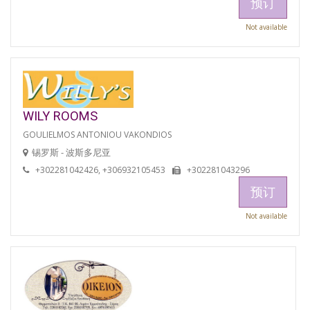
预订
Not available
WILY ROOMS
GOULIELMOS ANTONIOU VAKONDIOS
锡罗斯 - 波斯多尼亚
+302281042426, +306932105453
+302281043296
预订
Not available