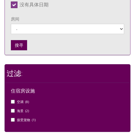
没有具体日期
房间
搜寻
过滤:
住宿房设施
空调 (8)
海景 (2)
接受宠物 (1)