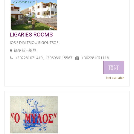
LIGARIES ROOMS
IOSIF DIMITRIOU RIGOUTSOS
锡罗斯 - 基尼
+302281071419 , +306986115567
+302281071118
预订
Not available