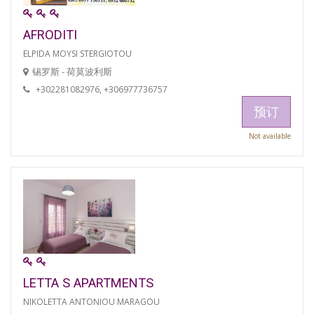
AFRODITI
ELPIDA MOYSI STERGIOTOU
锡罗斯 - 荷莫波利斯
+302281082976, +306977736757
预订
Not available
LETTA S APARTMENTS
NIKOLETTA ANTONIOU MARAGOU