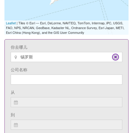
Leaflet
| Tiles © Esri — Esri, DeLorme, NAVTEQ, TomTom, Intermap, iPC, USGS,
FAO, NPS, NRCAN, GeoBase, Kadaster NL, Ordnance Survey, Esri Japan, METI,
Esri China (Hong Kong), and the GIS User Community
你去哪儿
公司名称
从
到