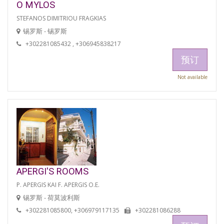
O MYLOS
STEFANOS DIMITRIOU FRAGKIAS
锡罗斯 - 锡罗斯
+302281085432 , +306945838217
预订
Not available
APERGI'S ROOMS
P. APERGIS KAI F. APERGIS O.E.
锡罗斯 - 荷莫波利斯
+302281085800, +306979117135
+302281086288