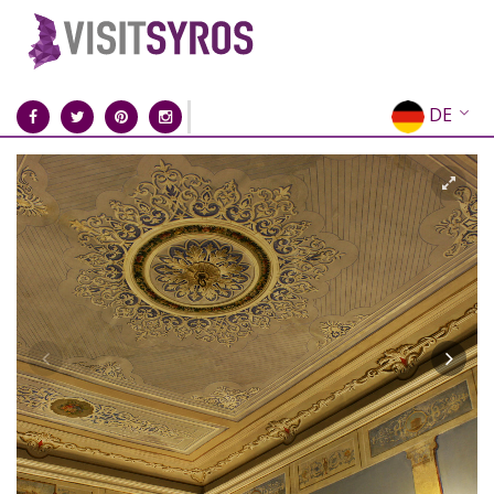
DE
EN
EL
FR
IT
ES
RU
CN