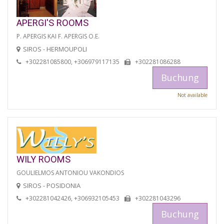
APERGI'S ROOMS
P. APERGIS KAI F. APERGIS O.E.
SIROS - HERMOUPOLI
+302281085800, +306979117135
+302281086288
Buchung
Not available
WILY ROOMS
GOULIELMOS ANTONIOU VAKONDIOS
SIROS - POSIDONIA
+302281042426, +306932105453
+302281043296
Buchung