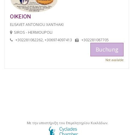
OIKEION
ELISAVET ANTONIOU XANTHAKI
SIROS - HERMOUPOLI
+302281082262, +306974097413
+302281087705
Buchung
Not available
Με την υποστήριξη του Επιμελητηρίου Κυκλάδων.