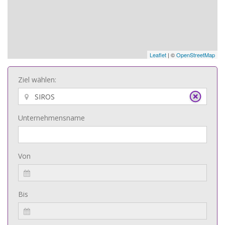
Leaflet
| ©
OpenStreetMap
Ziel wählen:
Unternehmensname
Von
Bis