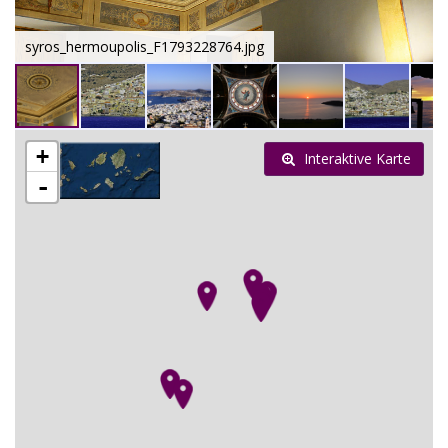
syros_hermoupolis_F1793228764.jpg
+
Interaktive Karte
-