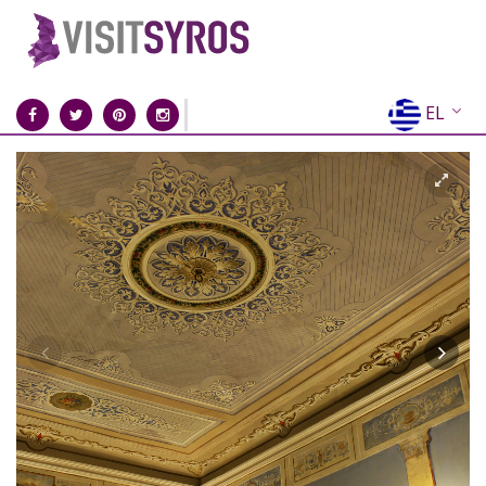
EL
EN
FR
DE
IT
ES
RU
CN