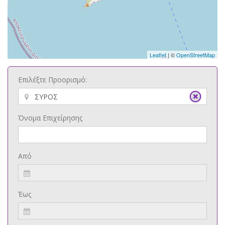
Leaflet
| ©
OpenStreetMap
Επιλέξτε Προορισμό:
Όνομα Επιχείρησης
Από
Έως