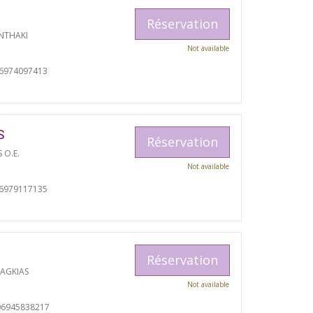
Réservation
NTHAKI
Not available
06974097413
S
Réservation
S O.E.
Not available
06979117135
Réservation
RAGKIAS
Not available
06945838217