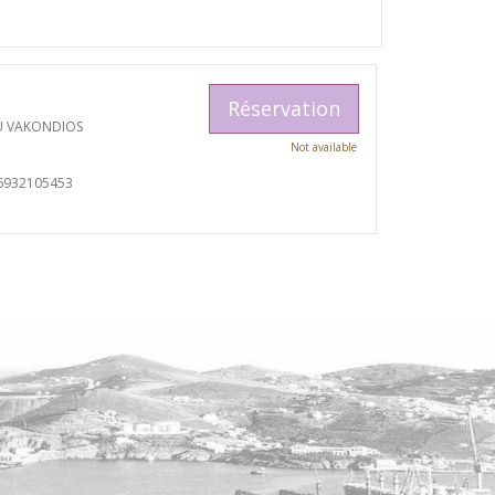
Réservation
U VAKONDIOS
Not available
6932105453