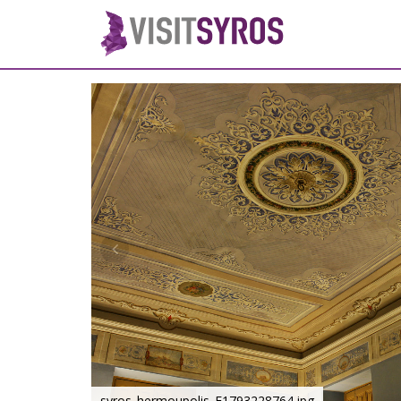
syros_hermoupolis_F1793228764.jpg