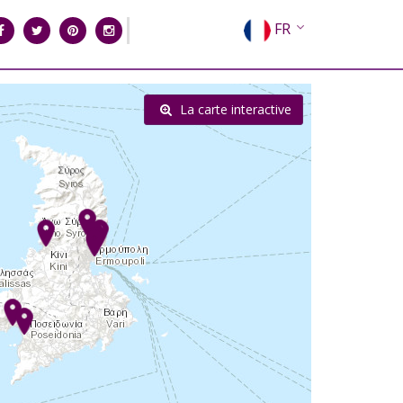
FR
EN
EL
La carte interactive
DE
IT
ES
RU
CN