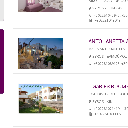
NIKOLETTA ANTONIOU
SYROS - FOINIKAS
+302281043943, +3
+302281043943
ANTOUANETTA 
MARIA ANTOUANETTA IO
SYROS - ERMOÚPOLI
+302281089123, +3
LIGARIES ROOM
IOSIF DIMITRIOU RIGOU
SYROS - KINI
+302281071419 , +3
+302281071118