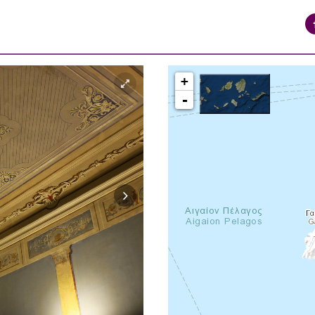
+
-
syros_vaporia_F268133321.jpg