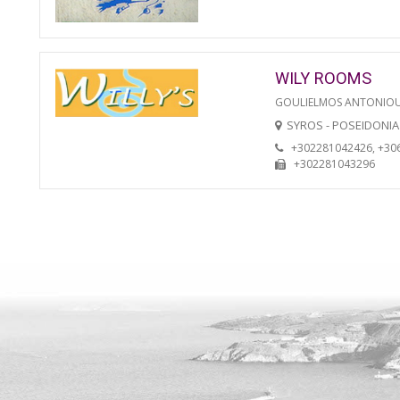
WILY ROOMS
GOULIELMOS ANTONIO
SYROS - POSEIDONIA
+302281042426, +30
+302281043296