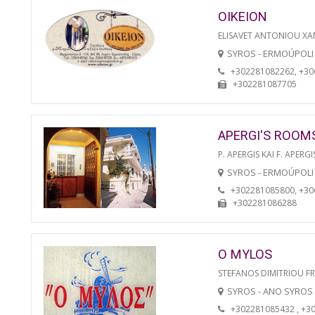
OIKEION
ELISAVET ANTONIOU XA
SYROS - ERMOÚPOLI
+302281082262, +3
+302281087705
APERGI'S ROOM
P. APERGIS KAI F. APERGI
SYROS - ERMOÚPOLI
+302281085800, +3
+302281086288
O MYLOS
STEFANOS DIMITRIOU F
SYROS - ANO SYROS
+302281085432 , +3