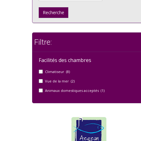
Recherche
Filtre:
Facilités des chambres
Climatiseur (8)
Vue de la mer (2)
Animaux domestiques acceptés (1)