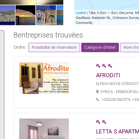
Leaflet
| Tiles © Esri — Esri, DeLorme,
GeoBase, Kadaster NL, Ordnance Survey, 
Community
8entreprises trouvées
Ordre:
Possibilité de réservation
Catégorie d'hôtel
Nom d'e
AFRODITI
ELPIDA MOYSI STERGIO
SYROS - ERMOÚPOLI
+302281082976, +3
LETTA S APART