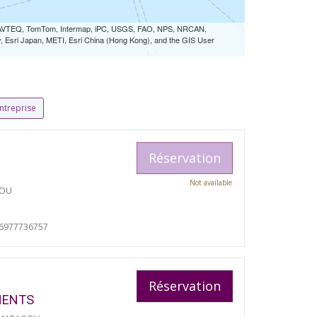
 NAVTEQ, TomTom, Intermap, iPC, USGS, FAO, NPS, NRCAN,
Esri Japan, METI, Esri China (Hong Kong), and the GIS User
ntreprise
Réservation
Not available
TOU
06977736757
Réservation
MENTS