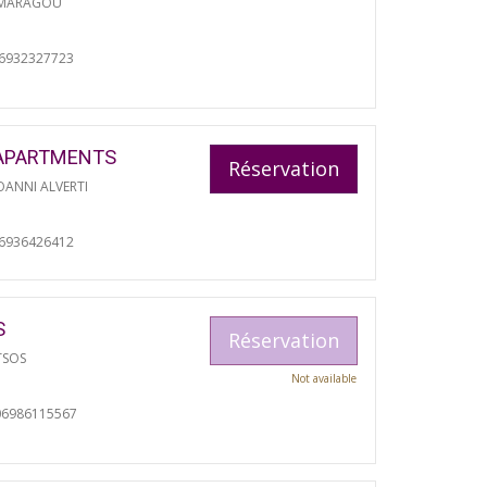
 MARAGOU
06932327723
APARTMENTS
Réservation
ANNI ALVERTI
06936426412
S
Réservation
TSOS
Not available
06986115567