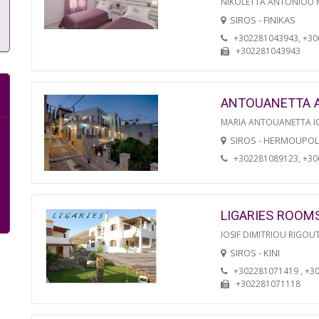
NIKOLETTA ANTONIOU
SIROS - FINIKAS
+302281043943, +3
+302281043943
ANTOUANETTA 
MARIA ANTOUANETTA IO
SIROS - HERMOUPOL
+302281089123, +3
LIGARIES ROOM
IOSIF DIMITRIOU RIGOU
SIROS - KINI
+302281071419 , +3
+302281071118