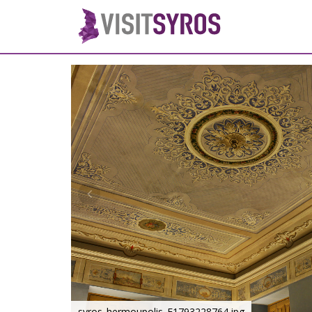
syros_hermoupolis_F1793228764.jpg