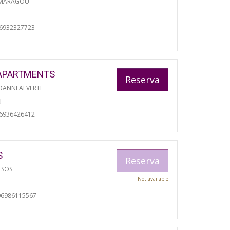
 MARAGOU
06932327723
APARTMENTS
Reserva
ANNI ALVERTI
I
06936426412
S
Reserva
TSOS
Not available
06986115567