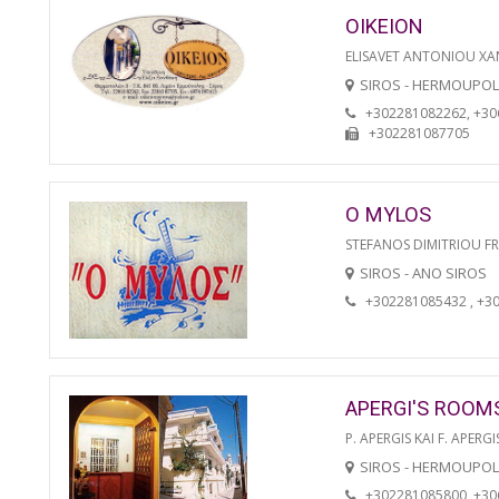
OIKEION
ELISAVET ANTONIOU XA
SIROS - HERMOUPOL
+302281082262, +3
+302281087705
O MYLOS
STEFANOS DIMITRIOU F
SIROS - ANO SIROS
+302281085432 , +3
APERGI'S ROOM
P. APERGIS KAI F. APERGI
SIROS - HERMOUPOL
+302281085800, +3