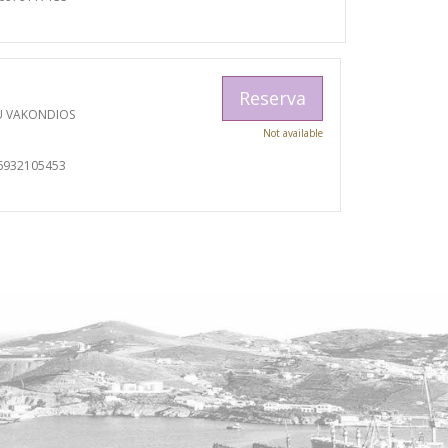
Reserva
U VAKONDIOS
Not available
6932105453