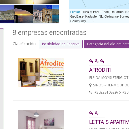
Leaflet
| Tiles © Esri — Esri, DeLorme,
GeoBase, Kadaster NL, Ordnance Survey, 
Community
8 empresas encontradas
Clasificación:
Posibilidad de Reserva
Categoría del Alojamient
AFRODITI
ELPIDA MOYSI STERGIO
SIROS - HERMOUPOL
+302281082976, +3
LETTA S APART