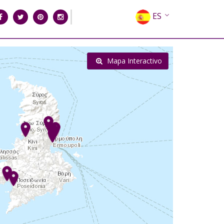
ES
EN
EL
Mapa Interactivo
FR
DE
IT
RU
CN