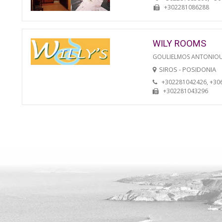
+302281086288
WILY ROOMS
GOULIELMOS ANTONIO
SIROS - POSIDONIA
+302281042426, +30
+302281043296