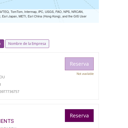
 NAVTEQ, TomTom, Intermap, iPC, USGS, FAO, NPS, NRCAN,
Esri Japan, METI, Esri China (Hong Kong), and the GIS User
o
Nombre de la Empresa
Reserva
Not available
TOU
I
06977736757
Reserva
MENTS