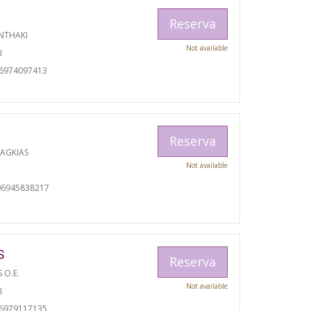
Reserva
NTHAKI
Not available
I
06974097413
Reserva
RAGKIAS
Not available
06945838217
S
Reserva
S O.E.
Not available
I
06979117135