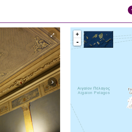
+
-
syros_vaporia_F268133321.jpg