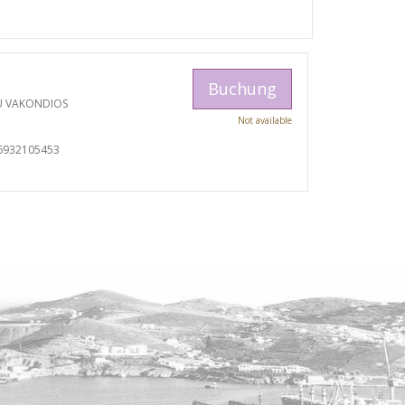
Buchung
U VAKONDIOS
Not available
6932105453