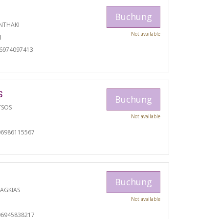
Buchung
NTHAKI
Not available
I
06974097413
S
Buchung
TSOS
Not available
06986115567
Buchung
RAGKIAS
Not available
06945838217