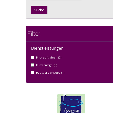
Suche
Filter:
Dienstleistungen
Blick aufs Meer (2)
Klimaanlage (8)
Haustiere erlaubt (1)