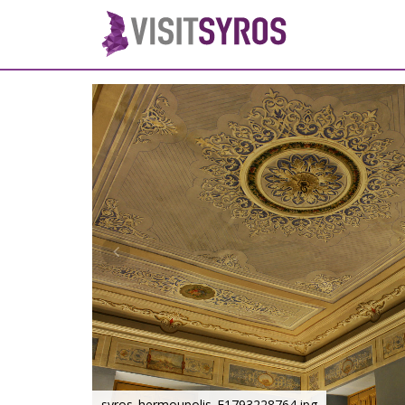
syros_hermoupolis_F1793228764.jpg