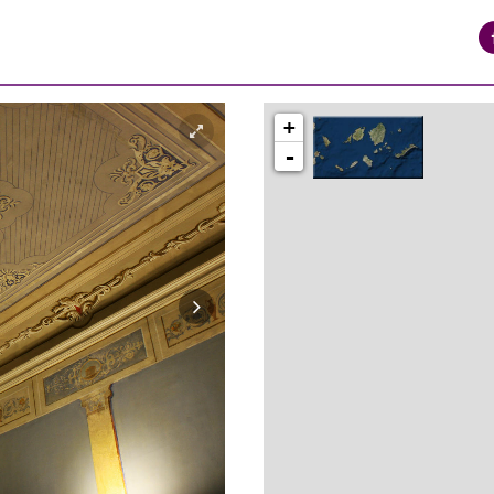
+
-
syros_vaporia_F268133321.jpg