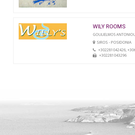
WILY ROOMS
GOULIELMOS ANTONIO
SIROS - POSIDONIA
+302281042426, +30
+302281043296