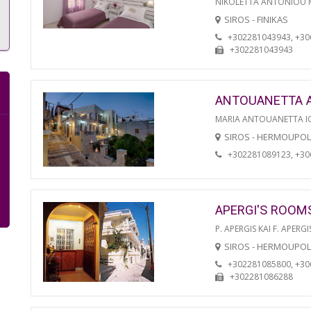
NIKOLETTA ANTONIOU
SIROS - FINIKAS
+302281043943, +3
+302281043943
ANTOUANETTA 
MARIA ANTOUANETTA IO
SIROS - HERMOUPOL
+302281089123, +3
APERGI'S ROOM
P. APERGIS KAI F. APERGI
SIROS - HERMOUPOL
+302281085800, +3
+302281086288