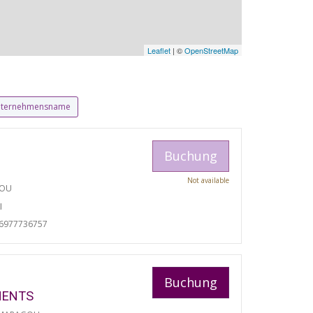
Leaflet
| ©
OpenStreetMap
ternehmensname
Buchung
Not available
TOU
I
06977736757
Buchung
MENTS