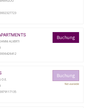
 MARAGOU
06932327723
APARTMENTS
Buchung
ANNI ALVERTI
I
06936426412
S
Buchung
S O.E.
Not available
I
06979117135