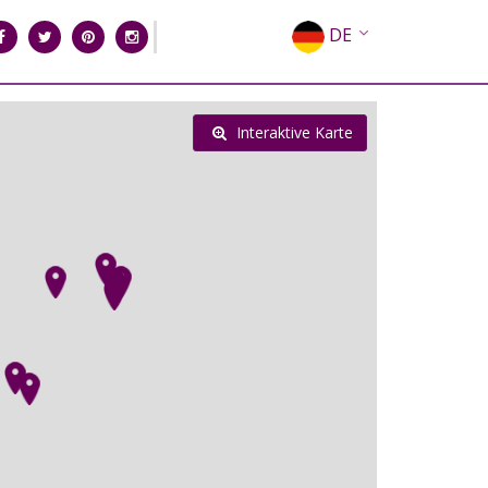
DE
EN
EL
Interaktive Karte
FR
IT
ES
RU
CN