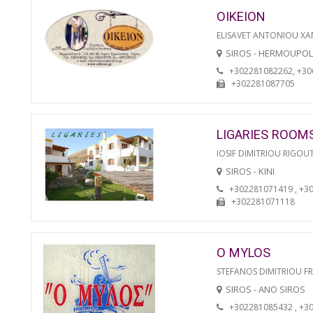
OIKEION
ELISAVET ANTONIOU XA
SIROS - HERMOUPOL
+302281082262, +3
+302281087705
LIGARIES ROOM
IOSIF DIMITRIOU RIGOU
SIROS - KINI
+302281071419 , +3
+302281071118
O MYLOS
STEFANOS DIMITRIOU F
SIROS - ANO SIROS
+302281085432 , +3