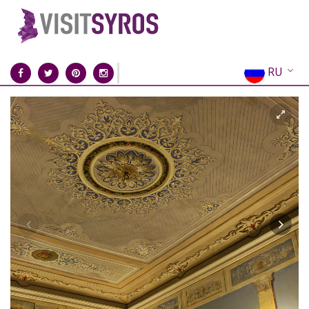
RU
EN
EL
FR
DE
IT
ES
CN