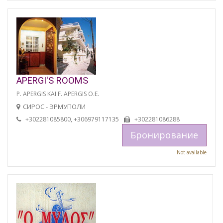
APERGI'S ROOMS
P. APERGIS KAI F. APERGIS O.E.
СИРОС - ЭРМУПОЛИ
+302281085800, +306979117135
+302281086288
Бронирование
Not available