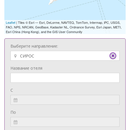
Leaflet
| Tiles © Esri — Esri, DeLorme, NAVTEQ, TomTom, Intermap, iPC, USGS,
FAO, NPS, NRCAN, GeoBase, Kadaster NL, Ordnance Survey, Esri Japan, METI,
Esri China (Hong Kong), and the GIS User Community
Выберите направление:
Название отеля
С
По