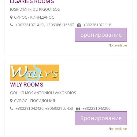
LIGARIES ROOMS
IOSIF DIMITRIOU RIGOUTSOS
СИРОС - КИНИДАРОС
+302281071419 , +306986115567
+302281071118
Бронирование
Not available
WILY ROOMS
GOULIELMOS ANTONIOU VAKONDIOS
СИРОС - ПОСИДОНИЯ
+302281042426, +306932105453
+302281043296
Бронирование
Not available