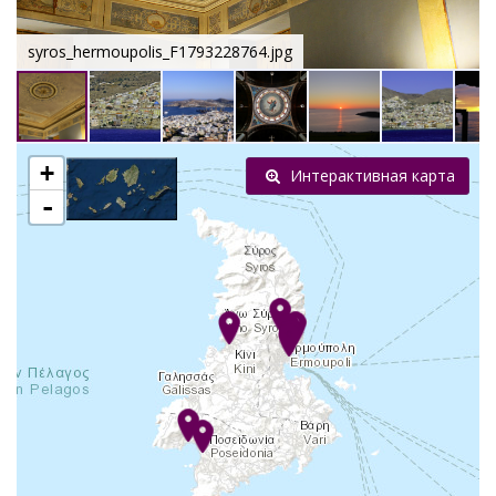
syros_hermoupolis_F1793228764.jpg
+
Интерактивная карта
-