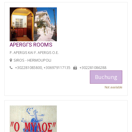
APERGI'S ROOMS
P. APERGIS KAI F. APERGIS O.E.
SIROS - HERMOUPOLI
+302281085800, +306979117135
+302281086288
Buchung
Not available