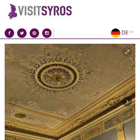
DE
EN
EL
FR
IT
ES
RU
CN