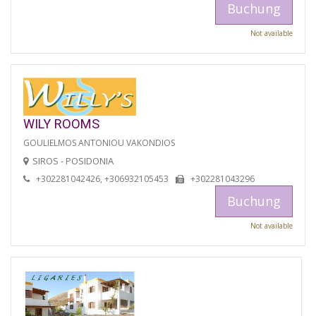
Buchung
Not available
WILY ROOMS
GOULIELMOS ANTONIOU VAKONDIOS
SIROS - POSIDONIA
+302281042426, +306932105453
+302281043296
Buchung
Not available