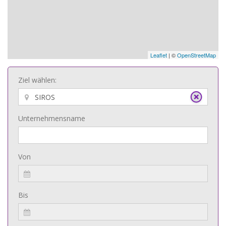
Leaflet
| ©
OpenStreetMap
Ziel wählen:
Unternehmensname
Von
Bis