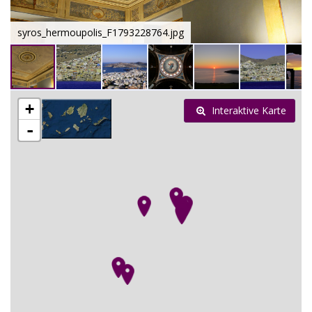
syros_hermoupolis_F1793228764.jpg
+
Interaktive Karte
-