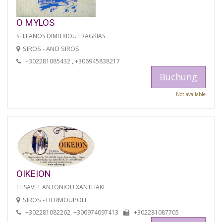
O MYLOS
STEFANOS DIMITRIOU FRAGKIAS
SIROS - ANO SIROS
+302281085432 , +306945838217
Buchung
Not available
OIKEION
ELISAVET ANTONIOU XANTHAKI
SIROS - HERMOUPOLI
+302281082262, +306974097413
+302281087705