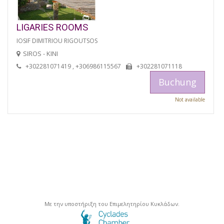
LIGARIES ROOMS
IOSIF DIMITRIOU RIGOUTSOS
SIROS - KINI
+302281071419 , +306986115567
+302281071118
Buchung
Not available
Με την υποστήριξη του Επιμελητηρίου Κυκλάδων.