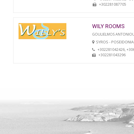
+302281087705
WILY ROOMS
GOULIELMOS ANTONIO
SYROS - POSEIDONIA
+302281042426, +30
+302281043296