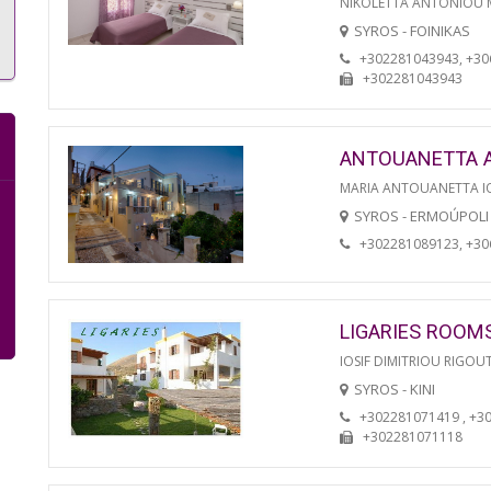
NIKOLETTA ANTONIOU
SYROS - FOINIKAS
+302281043943, +3
+302281043943
ANTOUANETTA 
MARIA ANTOUANETTA IO
SYROS - ERMOÚPOLI
+302281089123, +3
LIGARIES ROOM
IOSIF DIMITRIOU RIGOU
SYROS - KINI
+302281071419 , +3
+302281071118