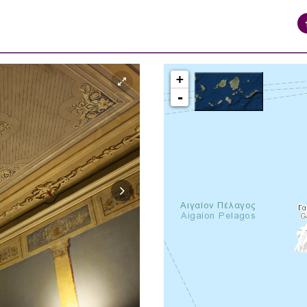
+
-
syros_vaporia_F268133321.jpg