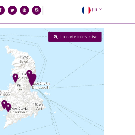
FR
EN
EL
La carte interactive
DE
IT
ES
RU
CN