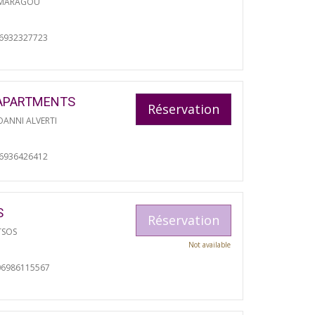
 MARAGOU
06932327723
APARTMENTS
Réservation
ANNI ALVERTI
06936426412
S
Réservation
TSOS
Not available
06986115567