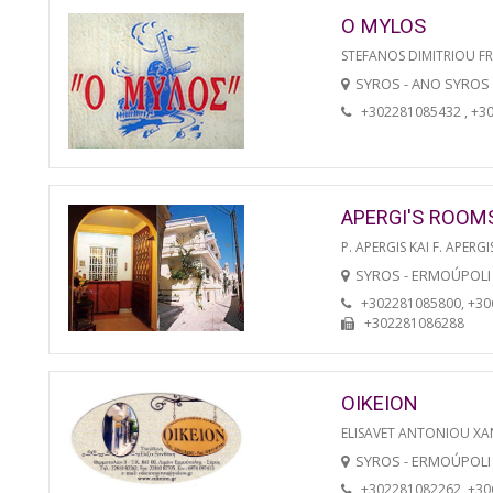
O MYLOS
STEFANOS DIMITRIOU F
SYROS - ANO SYROS
+302281085432 , +3
APERGI'S ROOM
P. APERGIS KAI F. APERGI
SYROS - ERMOÚPOLI
+302281085800, +3
+302281086288
OIKEION
ELISAVET ANTONIOU XA
SYROS - ERMOÚPOLI
+302281082262, +3