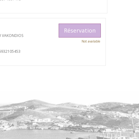
Réservation
U VAKONDIOS
Not available
6932105453