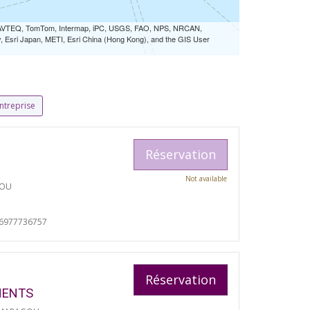
 NAVTEQ, TomTom, Intermap, iPC, USGS, FAO, NPS, NRCAN,
Esri Japan, METI, Esri China (Hong Kong), and the GIS User
ntreprise
Réservation
Not available
TOU
06977736757
Réservation
MENTS