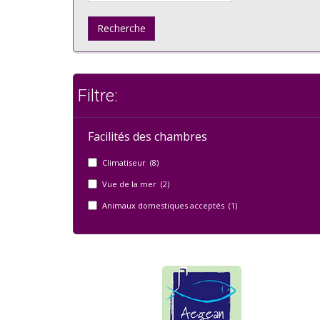
Recherche
Filtre:
Facilités des chambres
Climatiseur (8)
Vue de la mer (2)
Animaux domestiques acceptés (1)