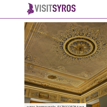
syros_hermoupolis_F1793228764.jpg