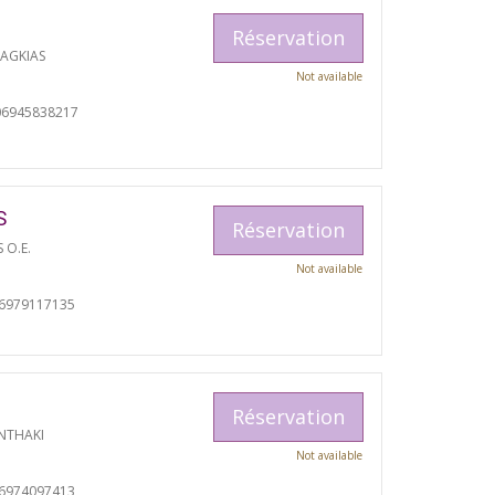
Réservation
RAGKIAS
Not available
06945838217
S
Réservation
S O.E.
Not available
06979117135
Réservation
NTHAKI
Not available
06974097413