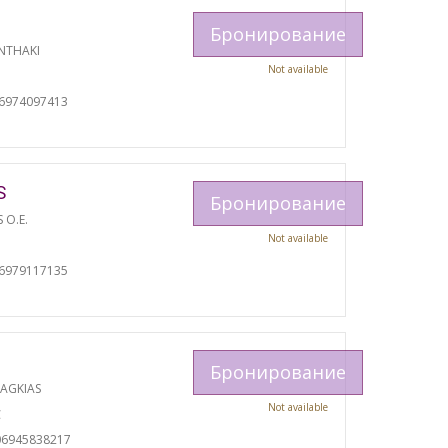
Бронирование
NTHAKI
Not available
И
06974097413
S
Бронирование
S O.E.
Not available
И
06979117135
Бронирование
RAGKIAS
Not available
С
06945838217