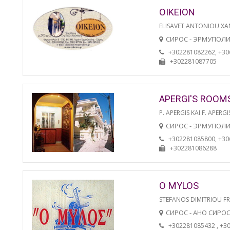
OIKEION
ELISAVET ANTONIOU XA
СИРОС - ЭРМУПОЛ
+302281082262, +3
+302281087705
APERGI'S ROOM
P. APERGIS KAI F. APERGI
СИРОС - ЭРМУПОЛ
+302281085800, +3
+302281086288
O MYLOS
STEFANOS DIMITRIOU F
СИРОС - АНО СИРО
+302281085432 , +3