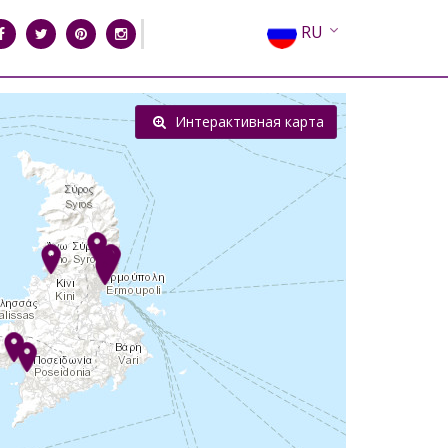
RU
EN
EL
Интерактивная карта
FR
DE
IT
ES
CN