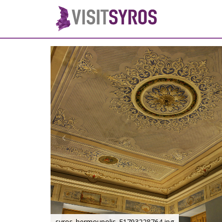
syros_hermoupolis_F1793228764.jpg