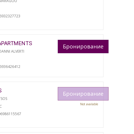
 MARAGOU
06932327723
APARTMENTS
Бронирование
ANNI ALVERTI
И
06936426412
S
Бронирование
TSOS
Not available
С
06986115567