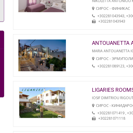
NIKOLETTA ANTONIOU
СИРОС - ФИНИКАС
+302281043943, +3
+302281043943
ANTOUANETTA 
MARIA ANTOUANETTA IO
СИРОС - ЭРМУПОЛ
+302281089123, +3
LIGARIES ROOM
IOSIF DIMITRIOU RIGOU
СИРОС - КИНИДАРО
+302281071419 , +3
+302281071118