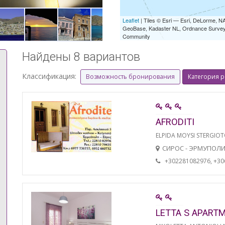
Leaflet
| Tiles © Esri — Esri, DeLorme,
GeoBase, Kadaster NL, Ordnance Survey, 
Community
Найдены 8 вариантов
Классификация:
Возможность бронирования
Категория 
AFRODITI
ELPIDA MOYSI STERGIO
СИРОС - ЭРМУПОЛ
+302281082976, +3
LETTA S APART