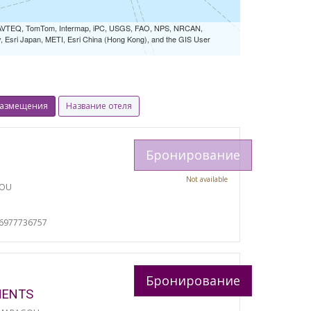
 NAVTEQ, TomTom, Intermap, iPC, USGS, FAO, NPS, NRCAN,
Esri Japan, METI, Esri China (Hong Kong), and the GIS User
размещения
Название отеля
Бронирование
Not available
TOU
И
06977736757
Бронирование
MENTS