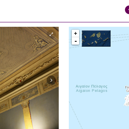
+
-
syros_vaporia_F268133321.jpg