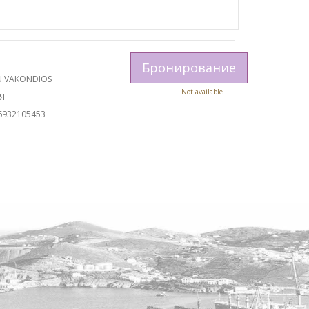
Бронирование
U VAKONDIOS
Not available
Я
6932105453