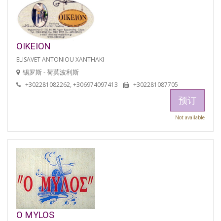
OIKEION
ELISAVET ANTONIOU XANTHAKI
锡罗斯 - 荷莫波利斯
+302281082262, +306974097413
+302281087705
预订
Not available
O MYLOS