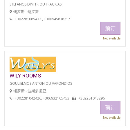
STEFANOS DIMITRIOU FRAGKIAS
锡罗斯 - 锡罗斯
+302281085432 , +306945838217
预订
Not available
WILY ROOMS
GOULIELMOS ANTONIOU VAKONDIOS
锡罗斯 - 波斯多尼亚
+302281042426, +306932105453
+302281043296
预订
Not available