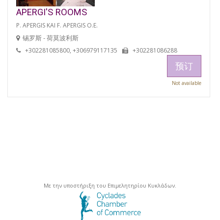
APERGI'S ROOMS
P. APERGIS KAI F. APERGIS O.E.
锡罗斯 - 荷莫波利斯
+302281085800, +306979117135
+302281086288
预订
Not available
Με την υποστήριξη του Επιμελητηρίου Κυκλάδων.