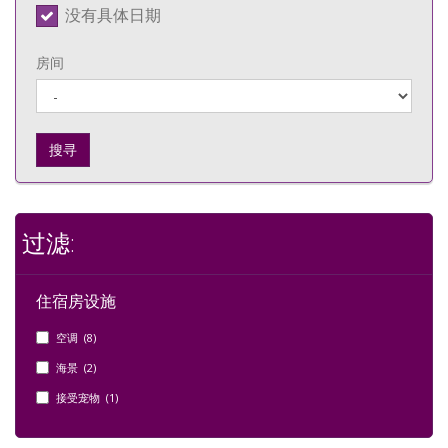
没有具体日期
房间
搜寻
过滤:
住宿房设施
空调 (8)
海景 (2)
接受宠物 (1)