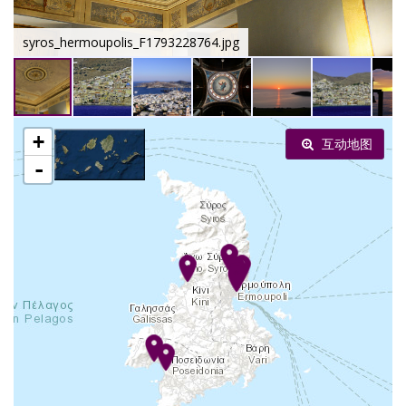
syros_hermoupolis_F1793228764.jpg
+
互动地图
-