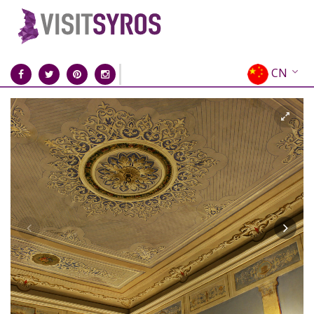
CN
EN
EL
FR
DE
IT
ES
RU