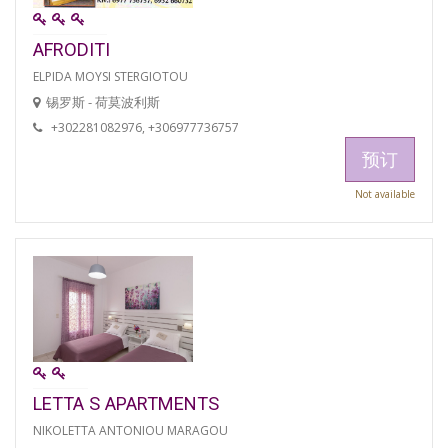
AFRODITI
ELPIDA MOYSI STERGIOTOU
锡罗斯 - 荷莫波利斯
+302281082976, +306977736757
预订
Not available
LETTA S APARTMENTS
NIKOLETTA ANTONIOU MARAGOU