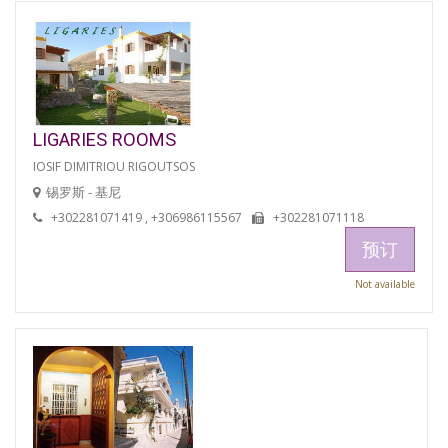
LIGARIES ROOMS
IOSIF DIMITRIOU RIGOUTSOS
锡罗斯 - 基尼
+302281071419 , +306986115567
+302281071118
预订
Not available