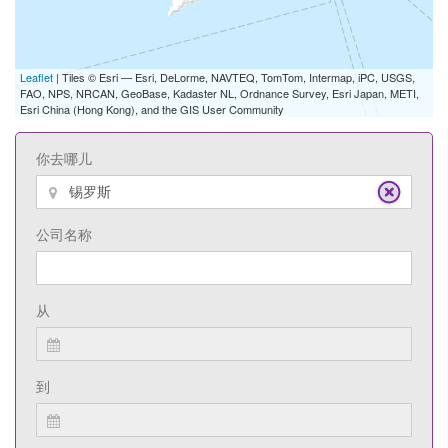
Leaflet
| Tiles © Esri — Esri, DeLorme, NAVTEQ, TomTom, Intermap, iPC, USGS,
FAO, NPS, NRCAN, GeoBase, Kadaster NL, Ordnance Survey, Esri Japan, METI,
Esri China (Hong Kong), and the GIS User Community
你去哪儿
公司名称
从
到