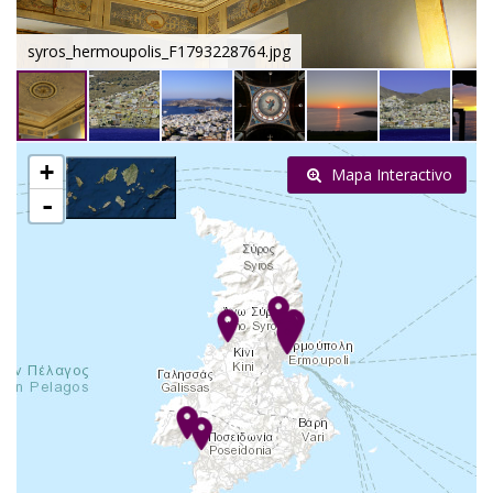
syros_hermoupolis_F1793228764.jpg
+
Mapa Interactivo
-