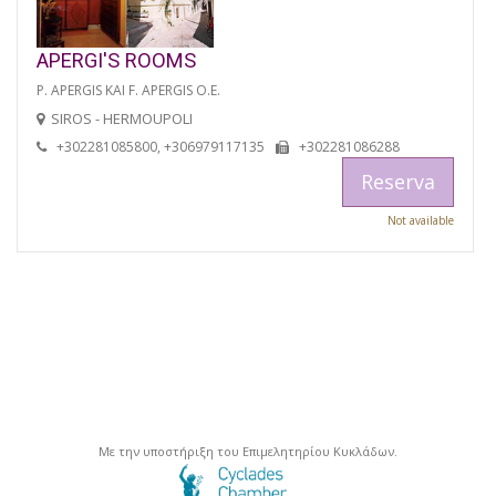
APERGI'S ROOMS
P. APERGIS KAI F. APERGIS O.E.
SIROS - HERMOUPOLI
+302281085800, +306979117135
+302281086288
Reserva
Not available
Με την υποστήριξη του Επιμελητηρίου Κυκλάδων.