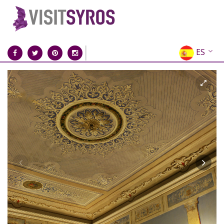
ES
EN
EL
FR
DE
IT
RU
CN