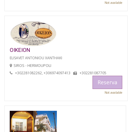
Not available
OIKEION
ELISAVET ANTONIOU XANTHAKI
SIROS - HERMOUPOLI
+302281082262, +306974097413
+302281087705
Reserva
Not available