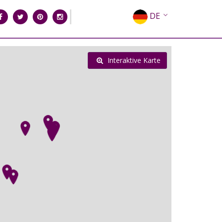
DE
EN
EL
Interaktive Karte
FR
IT
ES
RU
CN