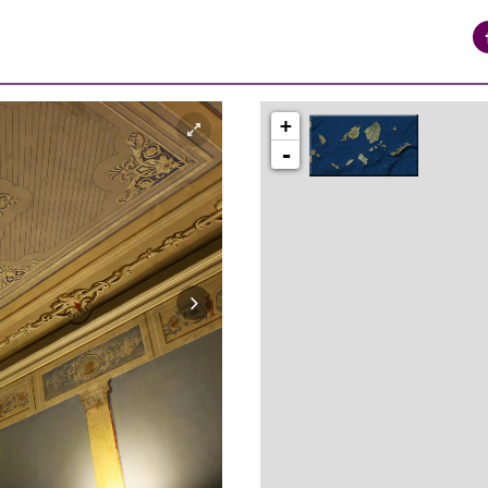
+
-
syros_vaporia_F268133321.jpg