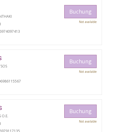
Buchung
NTHAKI
Not available
I
06974097413
S
Buchung
TSOS
Not available
06986115567
S
Buchung
S O.E.
Not available
I
06979117135