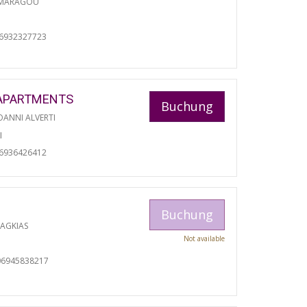
 MARAGOU
06932327723
APARTMENTS
Buchung
ANNI ALVERTI
I
06936426412
Buchung
RAGKIAS
Not available
06945838217