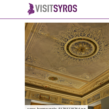
syros_hermoupolis_F1793228764.jpg