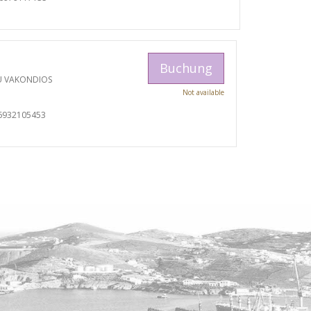
Buchung
U VAKONDIOS
Not available
6932105453