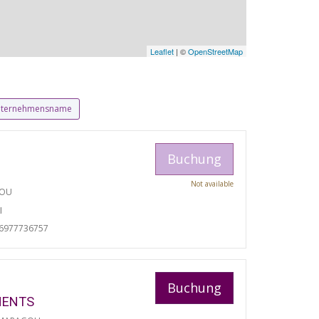
Leaflet
| ©
OpenStreetMap
ternehmensname
Buchung
Not available
TOU
I
06977736757
Buchung
MENTS