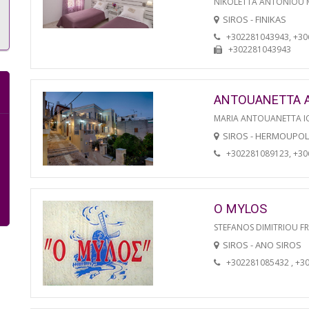
NIKOLETTA ANTONIOU
SIROS - FINIKAS
+302281043943, +3
+302281043943
ANTOUANETTA 
MARIA ANTOUANETTA IO
SIROS - HERMOUPOL
+302281089123, +3
O MYLOS
STEFANOS DIMITRIOU F
SIROS - ANO SIROS
+302281085432 , +3