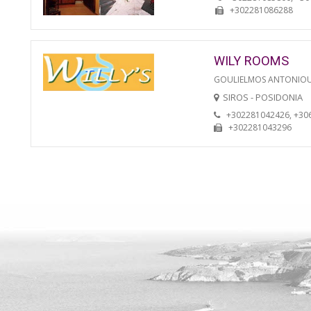
+302281086288
WILY ROOMS
GOULIELMOS ANTONIO
SIROS - POSIDONIA
+302281042426, +30
+302281043296