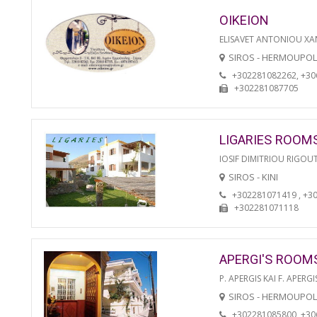
OIKEION
ELISAVET ANTONIOU XA
SIROS - HERMOUPOL
+302281082262, +3
+302281087705
LIGARIES ROOM
IOSIF DIMITRIOU RIGOU
SIROS - KINI
+302281071419 , +3
+302281071118
APERGI'S ROOM
P. APERGIS KAI F. APERGI
SIROS - HERMOUPOL
+302281085800, +3