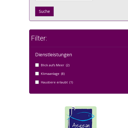
Suche
Filter:
Dienstleistungen
Blick aufs Meer (2)
Klimaanlage (8)
Haustiere erlaubt (1)