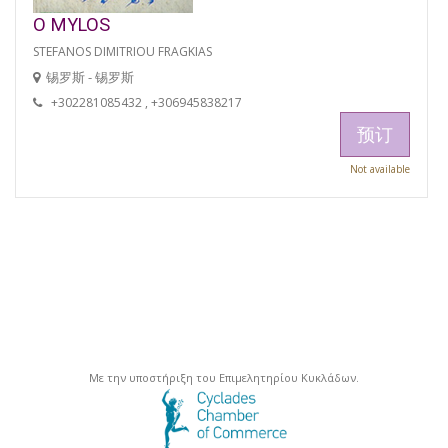
O MYLOS
STEFANOS DIMITRIOU FRAGKIAS
锡罗斯 - 锡罗斯
+302281085432 , +306945838217
预订
Not available
Με την υποστήριξη του Επιμελητηρίου Κυκλάδων.