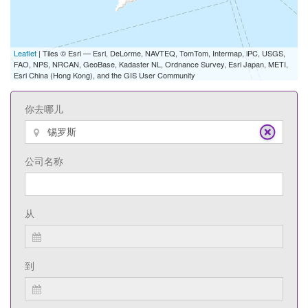
Leaflet
| Tiles © Esri — Esri, DeLorme, NAVTEQ, TomTom, Intermap, iPC, USGS,
FAO, NPS, NRCAN, GeoBase, Kadaster NL, Ordnance Survey, Esri Japan, METI,
Esri China (Hong Kong), and the GIS User Community
你去哪儿
公司名称
从
到