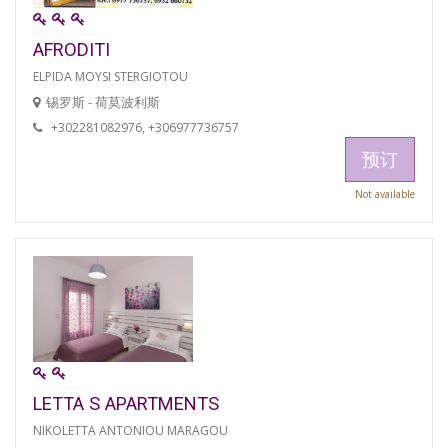
AFRODITI
ELPIDA MOYSI STERGIOTOU
锡罗斯 - 荷莫波利斯
+302281082976, +306977736757
预订
Not available
LETTA S APARTMENTS
NIKOLETTA ANTONIOU MARAGOU