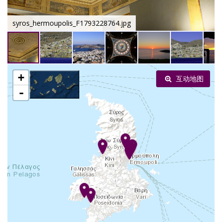
syros_hermoupolis_F1793228764.jpg
+
互动地图
-