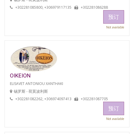
+302281085800, +306979117135
+302281086288
预订
Not available
OIKEION
ELISAVET ANTONIOU XANTHAKI
锡罗斯 - 荷莫波利斯
+302281082262, +306974097413
+302281087705
预订
Not available