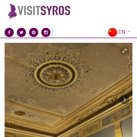
CN
EN
EL
FR
DE
IT
ES
RU