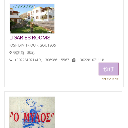
LIGARIES ROOMS
IOSIF DIMITRIOU RIGOUTSOS
锡罗斯 - 基尼
+302281071419 , +306986115567
+302281071118
预订
Not available