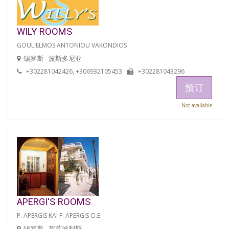
WILY ROOMS
GOULIELMOS ANTONIOU VAKONDIOS
锡罗斯 - 波斯多尼亚
+302281042426, +306932105453
+302281043296
预订
Not available
APERGI'S ROOMS
P. APERGIS KAI F. APERGIS O.E.
锡罗斯 - 荷莫波利斯