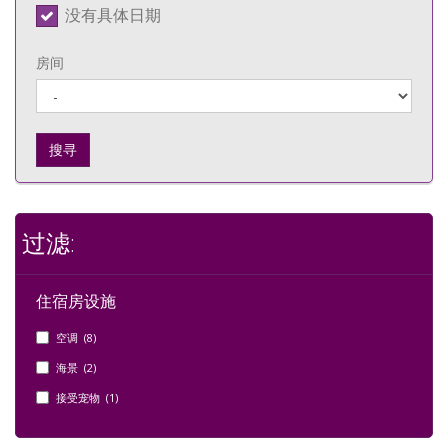
没有具体日期
房间
搜寻
过滤:
住宿房设施
空调 (8)
海景 (2)
接受宠物 (1)