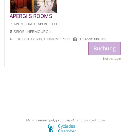
APERGI'S ROOMS
P. APERGIS KAI F. APERGIS O.E.
SIROS - HERMOUPOLI
+302281085800, +306979117135
+302281086288
Buchung
Not available
Με την υποστήριξη του Επιμελητηρίου Κυκλάδων.