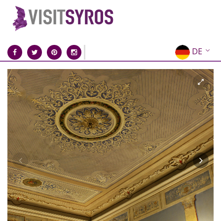
DE
EN
EL
FR
IT
ES
RU
CN