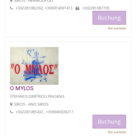
SIROS - HERMOUPOLI
+302281082262, +306974097413
+302281087705
Buchung
Not available
O MYLOS
STEFANOS DIMITRIOU FRAGKIAS
SIROS - ANO SIROS
+302281085432 , +306945838217
Buchung
Not available