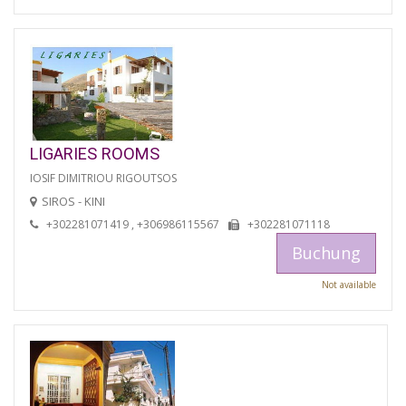
LIGARIES ROOMS
IOSIF DIMITRIOU RIGOUTSOS
SIROS - KINI
+302281071419 , +306986115567
+302281071118
Buchung
Not available