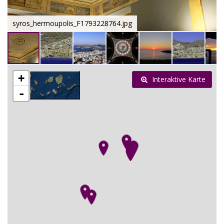
syros_hermoupolis_F1793228764.jpg
+
Interaktive Karte
-