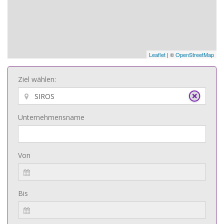
Leaflet
| ©
OpenStreetMap
Ziel wählen:
Unternehmensname
Von
Bis