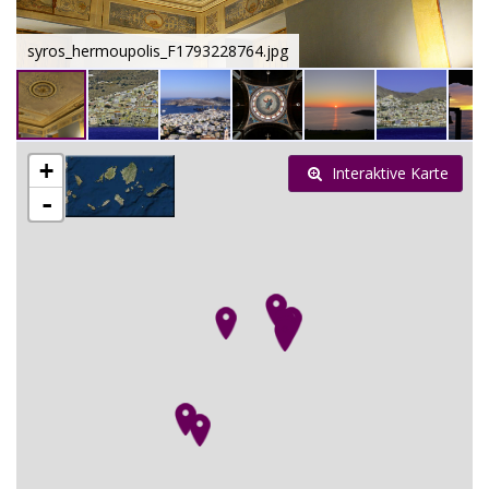
syros_hermoupolis_F1793228764.jpg
+
Interaktive Karte
-