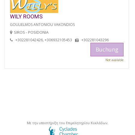
WILY ROOMS
GOULIELMOS ANTONIOU VAKONDIOS
SIROS - POSIDONIA
+302281042426, +306932105453
+302281043296
Buchung
Not available
Με την υποστήριξη του Επιμελητηρίου Κυκλάδων.