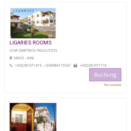
LIGARIES ROOMS
IOSIF DIMITRIOU RIGOUTSOS
SIROS - KINI
+302281071419 , +306986115567
+302281071118
Buchung
Not available