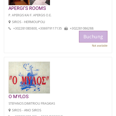
APERGI'S ROOMS
P. APERGIS KAI F. APERGIS O.E.
SIROS - HERMOUPOLI
+302281085800, +306979117135
+302281086288
Buchung
Not available
O MYLOS
STEFANOS DIMITRIOU FRAGKIAS
SIROS - ANO SIROS