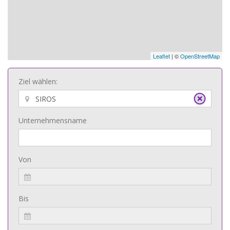
Leaflet
| ©
OpenStreetMap
Ziel wählen:
Unternehmensname
Von
Bis