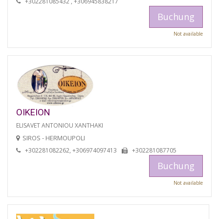
+302281085432 , +306945838217
Buchung
Not available
OIKEION
ELISAVET ANTONIOU XANTHAKI
SIROS - HERMOUPOLI
+302281082262, +306974097413
+302281087705
Buchung
Not available