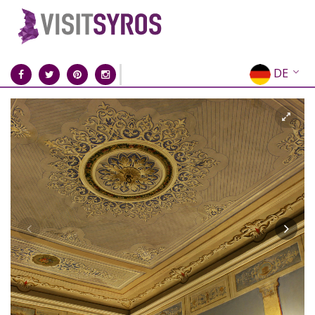
DE
EN
EL
FR
IT
ES
RU
CN