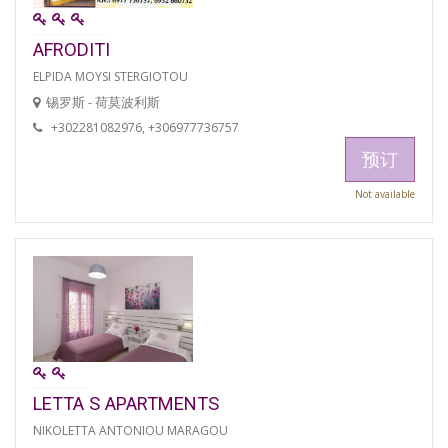
AFRODITI
ELPIDA MOYSI STERGIOTOU
锡罗斯 - 荷莫波利斯
+302281082976, +306977736757
预订
Not available
LETTA S APARTMENTS
NIKOLETTA ANTONIOU MARAGOU