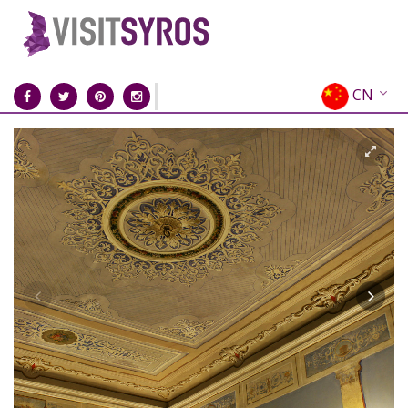
CN
EN
EL
FR
DE
IT
ES
RU