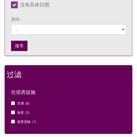
没有具体日期
房间
搜寻
过滤:
住宿房设施
空调 (8)
海景 (2)
接受宠物 (1)