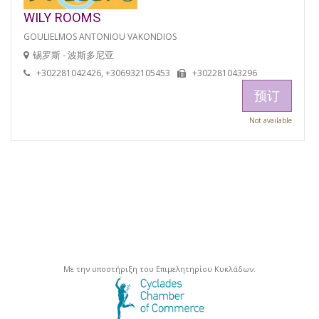
WILY ROOMS
GOULIELMOS ANTONIOU VAKONDIOS
锡罗斯 - 波斯多尼亚
+302281042426, +306932105453
+302281043296
预订
Not available
Με την υποστήριξη του Επιμελητηρίου Κυκλάδων.