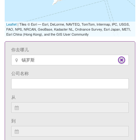
Leaflet
| Tiles © Esri — Esri, DeLorme, NAVTEQ, TomTom, Intermap, iPC, USGS,
FAO, NPS, NRCAN, GeoBase, Kadaster NL, Ordnance Survey, Esri Japan, METI,
Esri China (Hong Kong), and the GIS User Community
你去哪儿
公司名称
从
到