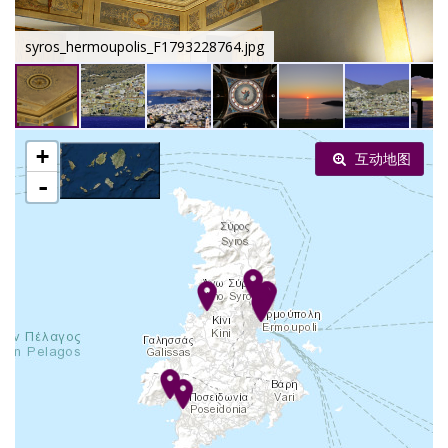
syros_hermoupolis_F1793228764.jpg
+
互动地图
-