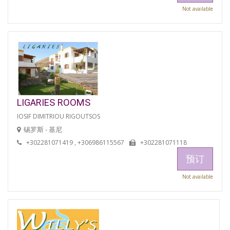
Not available
LIGARIES ROOMS
IOSIF DIMITRIOU RIGOUTSOS
锡罗斯 - 基尼
+302281071419 , +306986115567
+302281071118
预订
Not available