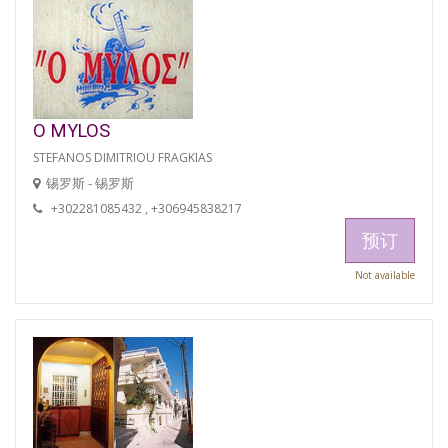
O MYLOS
STEFANOS DIMITRIOU FRAGKIAS
锡罗斯 - 锡罗斯
+302281085432 , +306945838217
预订
Not available