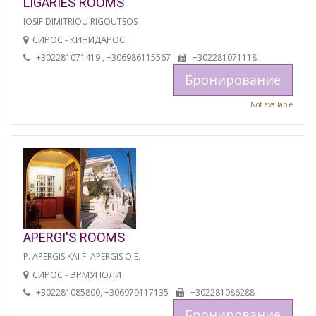
LIGARIES ROOMS
IOSIF DIMITRIOU RIGOUTSOS
СИРОС - КИНИДАРОС
+302281071419 , +306986115567
+302281071118
Бронирование
Not available
APERGI'S ROOMS
P. APERGIS KAI F. APERGIS O.E.
СИРОС - ЭРМУПОЛИ
+302281085800, +306979117135
+302281086288
Бронирование