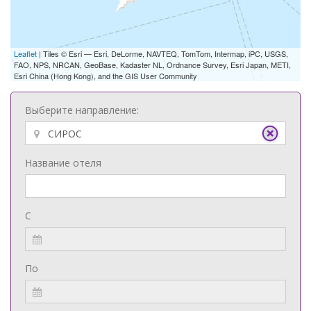
Leaflet
| Tiles © Esri — Esri, DeLorme, NAVTEQ, TomTom, Intermap, iPC, USGS,
FAO, NPS, NRCAN, GeoBase, Kadaster NL, Ordnance Survey, Esri Japan, METI,
Esri China (Hong Kong), and the GIS User Community
Выберите направление:
Название отеля
С
По