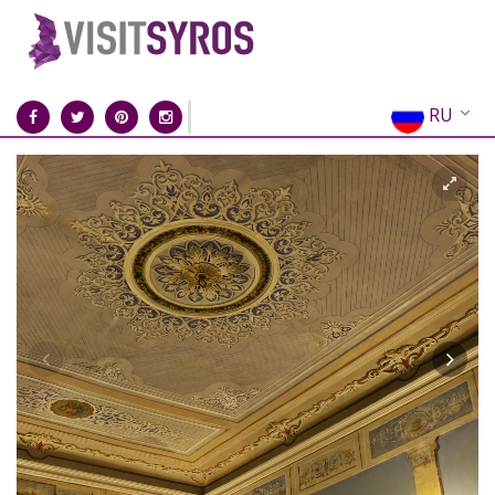
RU
EN
EL
FR
DE
IT
ES
CN