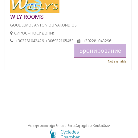
WILY ROOMS
GOULIELMOS ANTONIOU VAKONDIOS
СИРОС - ПОСИДОНИЯ
+302281042426, +306932105453
+302281043296
Бронирование
Not available
Με την υποστήριξη του Επιμελητηρίου Κυκλάδων.