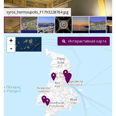
syros_hermoupolis_F1793228764.jpg
+
Интерактивная карта
-