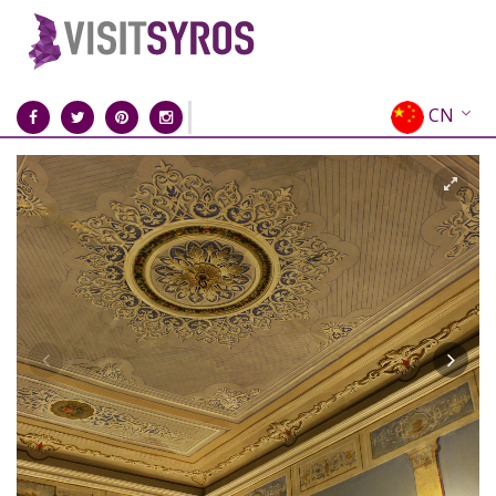
CN
EN
EL
FR
DE
IT
ES
RU