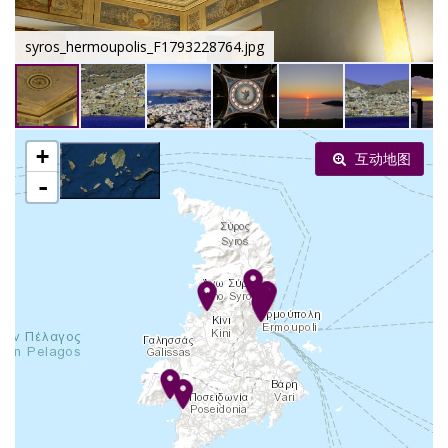
syros_hermoupolis_F1793228764.jpg
+
互动地图
-