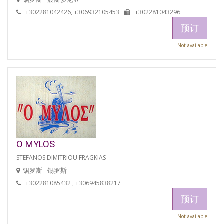
+302281042426, +306932105453
+302281043296
预订
Not available
O MYLOS
STEFANOS DIMITRIOU FRAGKIAS
锡罗斯 - 锡罗斯
+302281085432 , +306945838217
预订
Not available