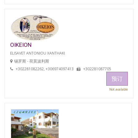
OIKEION
ELISAVET ANTONIOU XANTHAKI
锡罗斯 - 荷莫波利斯
+302281082262, +306974097413
+302281087705
预订
Not available