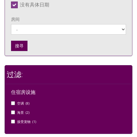
没有具体日期
房间
搜寻
过滤:
住宿房设施
空调 (8)
海景 (2)
接受宠物 (1)