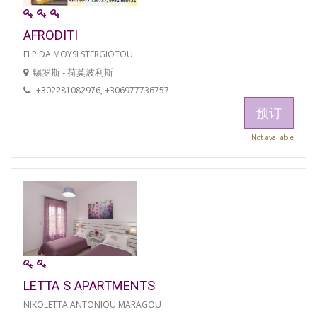
AFRODITI
ELPIDA MOYSI STERGIOTOU
锡罗斯 - 荷莫波利斯
+302281082976, +306977736757
预订
Not available
LETTA S APARTMENTS
NIKOLETTA ANTONIOU MARAGOU