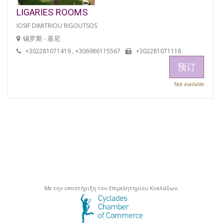
LIGARIES ROOMS
IOSIF DIMITRIOU RIGOUTSOS
锡罗斯 - 基尼
+302281071419 , +306986115567
+302281071118
预订
Not available
Με την υποστήριξη του Επιμελητηρίου Κυκλάδων.