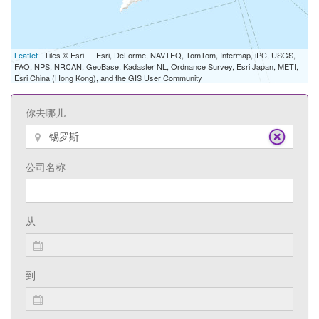
Leaflet
| Tiles © Esri — Esri, DeLorme, NAVTEQ, TomTom, Intermap, iPC, USGS,
FAO, NPS, NRCAN, GeoBase, Kadaster NL, Ordnance Survey, Esri Japan, METI,
Esri China (Hong Kong), and the GIS User Community
你去哪儿
公司名称
从
到