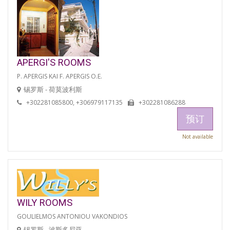
APERGI'S ROOMS
P. APERGIS KAI F. APERGIS O.E.
锡罗斯 - 荷莫波利斯
+302281085800, +306979117135
+302281086288
预订
Not available
WILY ROOMS
GOULIELMOS ANTONIOU VAKONDIOS
锡罗斯 - 波斯多尼亚