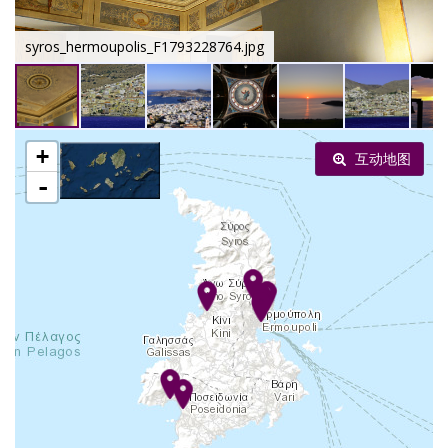
syros_hermoupolis_F1793228764.jpg
+
互动地图
-