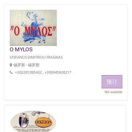
O MYLOS
STEFANOS DIMITRIOU FRAGKIAS
锡罗斯 - 锡罗斯
+302281085432 , +306945838217
预订
Not available