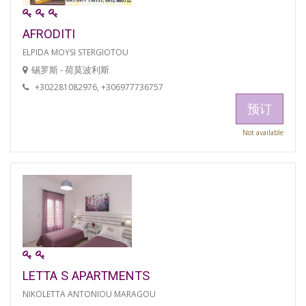
AFRODITI
ELPIDA MOYSI STERGIOTOU
锡罗斯 - 荷莫波利斯
+302281082976, +306977736757
预订
Not available
LETTA S APARTMENTS
NIKOLETTA ANTONIOU MARAGOU