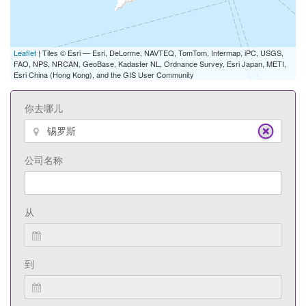
Leaflet
| Tiles © Esri — Esri, DeLorme, NAVTEQ, TomTom, Intermap, iPC, USGS,
FAO, NPS, NRCAN, GeoBase, Kadaster NL, Ordnance Survey, Esri Japan, METI,
Esri China (Hong Kong), and the GIS User Community
你去哪儿
公司名称
从
到