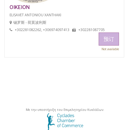
OIKEION
ELISAVET ANTONIOU XANTHAKI
锡罗斯 - 荷莫波利斯
+302281082262, +306974097413
+302281087705
预订
Not available
Με την υποστήριξη του Επιμελητηρίου Κυκλάδων.