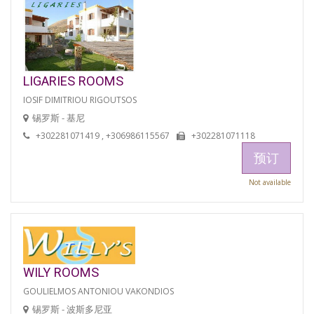
LIGARIES ROOMS
IOSIF DIMITRIOU RIGOUTSOS
锡罗斯 - 基尼
+302281071419 , +306986115567
+302281071118
预订
Not available
WILY ROOMS
GOULIELMOS ANTONIOU VAKONDIOS
锡罗斯 - 波斯多尼亚