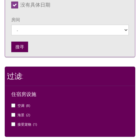
没有具体日期
房间
搜寻
过滤:
住宿房设施
空调 (8)
海景 (2)
接受宠物 (1)