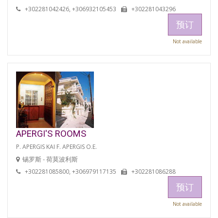
+302281042426, +306932105453
+302281043296
预订
Not available
APERGI'S ROOMS
P. APERGIS KAI F. APERGIS O.E.
锡罗斯 - 荷莫波利斯
+302281085800, +306979117135
+302281086288
预订
Not available