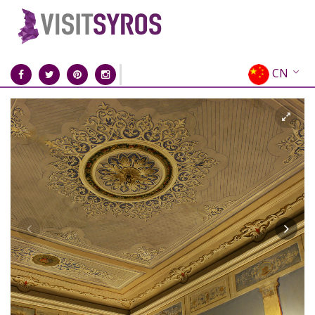
CN
EN
EL
FR
DE
IT
ES
RU