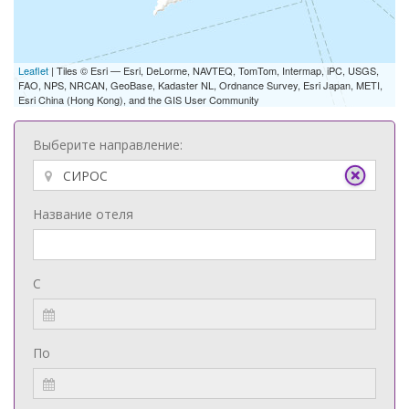
Leaflet
| Tiles © Esri — Esri, DeLorme, NAVTEQ, TomTom, Intermap, iPC, USGS,
FAO, NPS, NRCAN, GeoBase, Kadaster NL, Ordnance Survey, Esri Japan, METI,
Esri China (Hong Kong), and the GIS User Community
Выберите направление:
Название отеля
С
По