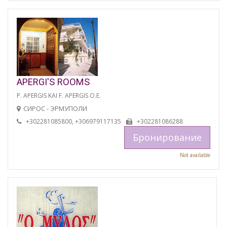
APERGI'S ROOMS
P. APERGIS KAI F. APERGIS O.E.
СИРОС - ЭРМУПОЛИ
+302281085800, +306979117135
+302281086288
Бронирование
Not available