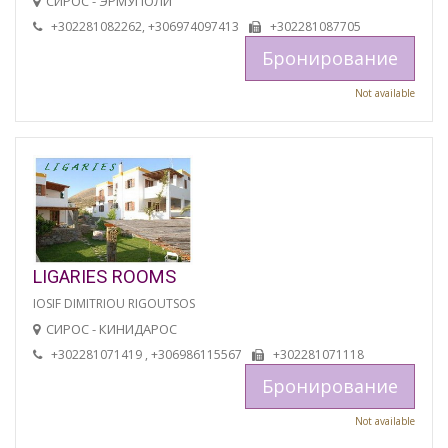
СИРОС - ЭРМУПОЛИ
+302281082262, +306974097413
+302281087705
Бронирование
Not available
LIGARIES ROOMS
IOSIF DIMITRIOU RIGOUTSOS
СИРОС - КИНИДАРОС
+302281071419 , +306986115567
+302281071118
Бронирование
Not available