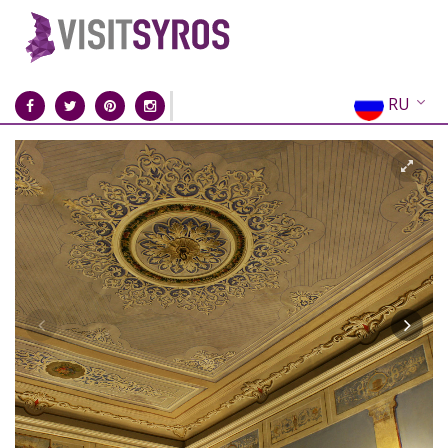
RU
EN
EL
FR
DE
IT
ES
CN