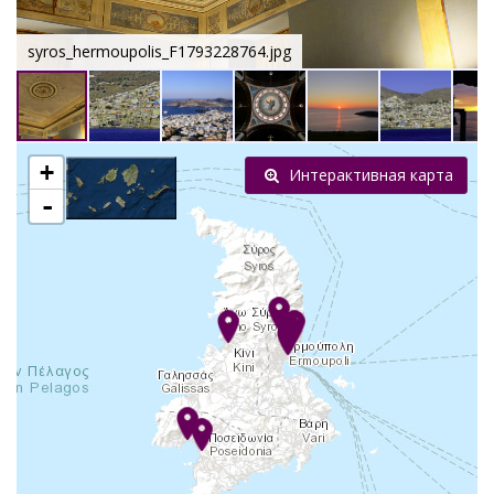
syros_hermoupolis_F1793228764.jpg
+
Интерактивная карта
-