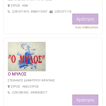
ΣΥΡΟΣ - ΚΙΝΙ
2281071419 , 6986115567
2281071118
Κράτηση
Χωρίς διαθεσιμότητα
Ο ΜΥΛΟΣ
ΣΤΕΦΑΝΟΣ ΔΗΜΗΤΡΙΟΥ ΦΡΑΓΚΙΑΣ
ΣΥΡΟΣ - ΑΝΩ ΣΥΡΟΣ
2281085432 , 6945838217
Κράτηση