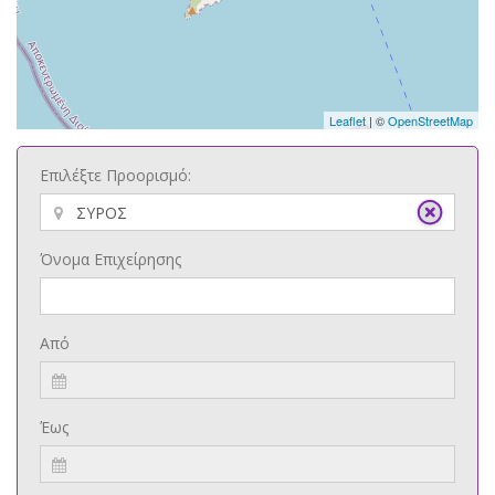
Leaflet
| ©
OpenStreetMap
Επιλέξτε Προορισμό:
Όνομα Επιχείρησης
Από
Έως