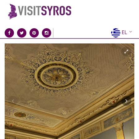
EL
EN
FR
DE
IT
ES
RU
CN