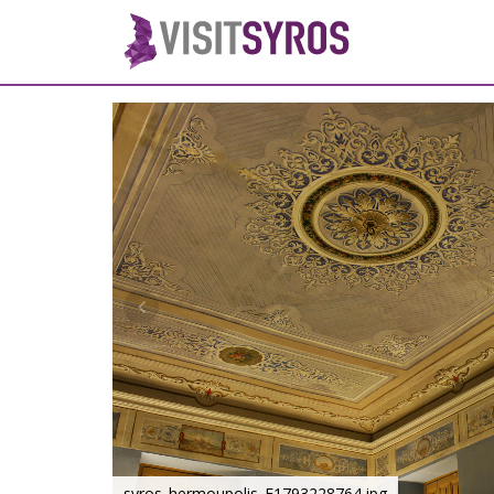
syros_hermoupolis_F1793228764.jpg