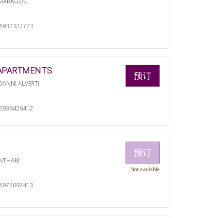
 MARAGOU
06932327723
APARTMENTS
预订
ANNI ALVERTI
06936426412
预订
NTHAKI
Not available
06974097413