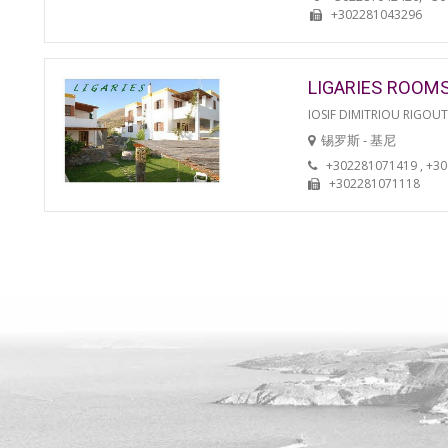
+302281043296
LIGARIES ROOM
IOSIF DIMITRIOU RIGOU
锡罗斯 - 基尼
+302281071419 , +3
+302281071118