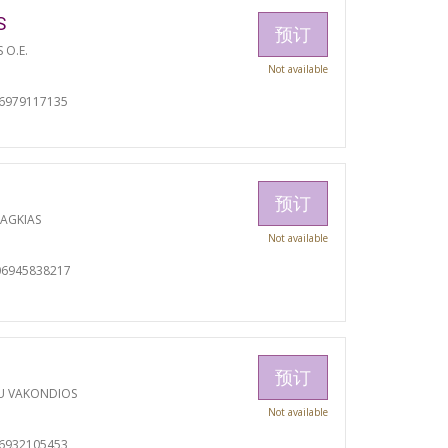
S
预订
S O.E.
Not available
06979117135
预订
RAGKIAS
Not available
06945838217
预订
U VAKONDIOS
Not available
06932105453