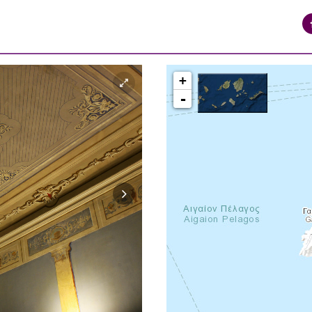
+
-
syros_vaporia_F268133321.jpg