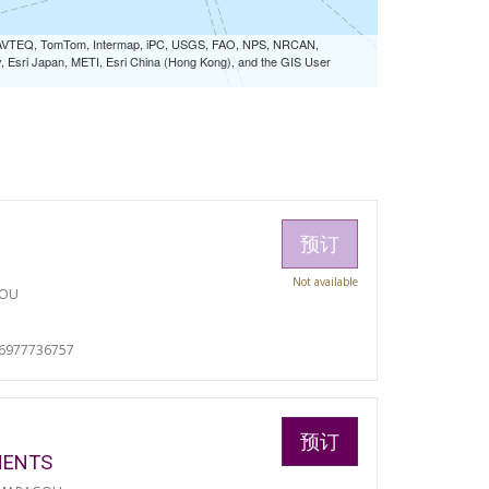
 NAVTEQ, TomTom, Intermap, iPC, USGS, FAO, NPS, NRCAN,
Esri Japan, METI, Esri China (Hong Kong), and the GIS User
预订
Not available
TOU
06977736757
预订
MENTS