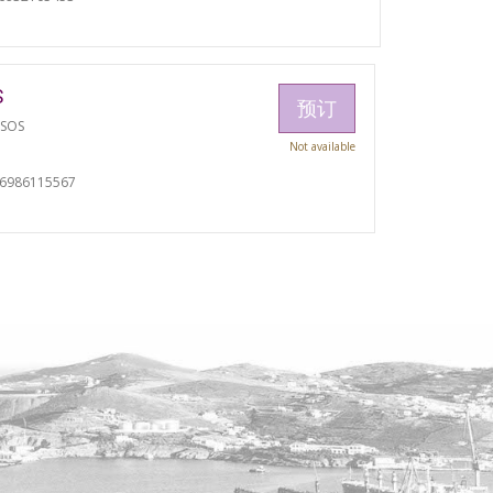
S
预订
TSOS
Not available
06986115567