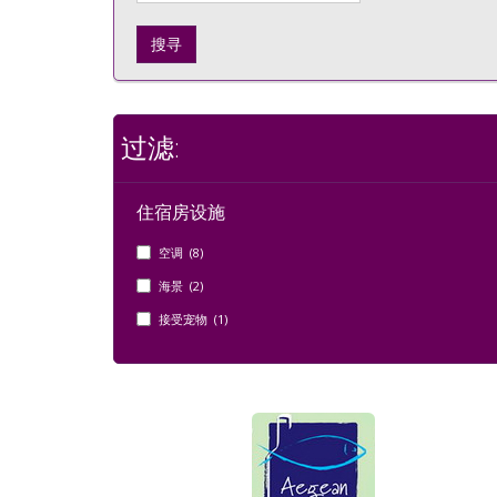
搜寻
过滤:
住宿房设施
空调 (8)
海景 (2)
接受宠物 (1)