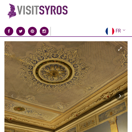
FR
EN
EL
DE
IT
ES
RU
CN