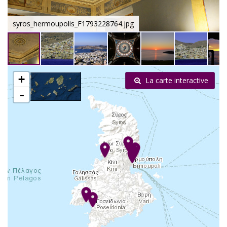
syros_hermoupolis_F1793228764.jpg
+
La carte interactive
-