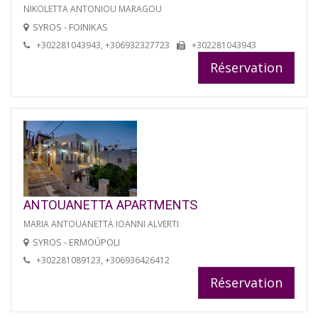
NIKOLETTA ANTONIOU MARAGOU
SYROS - FOINIKAS
+302281043943, +306932327723
+302281043943
Réservation
ANTOUANETTA APARTMENTS
MARIA ANTOUANETTA IOANNI ALVERTI
SYROS - ERMOÚPOLI
+302281089123, +306936426412
Réservation