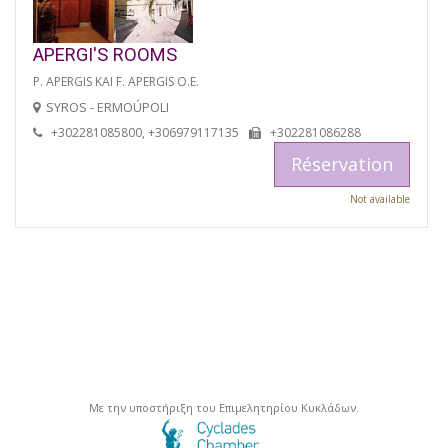
APERGI'S ROOMS
P. APERGIS KAI F. APERGIS O.E.
SYROS - ERMOÚPOLI
+302281085800, +306979117135
+302281086288
Réservation
Not available
Με την υποστήριξη του Επιμελητηρίου Κυκλάδων.