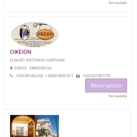
Not available
OIKEION
ELISAVET ANTONIOU XANTHAKI
SYROS - ERMOÚPOLI
+302281082262, +306974097413
+302281087705
Réservation
Not available