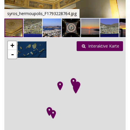
syros_hermoupolis_F1793228764.jpg
+
Interaktive Karte
-