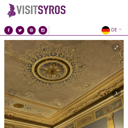
DE
EN
EL
FR
IT
ES
RU
CN