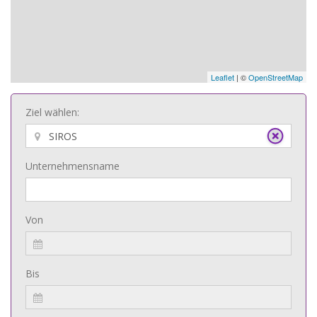
Leaflet
| ©
OpenStreetMap
Ziel wählen:
Unternehmensname
Von
Bis