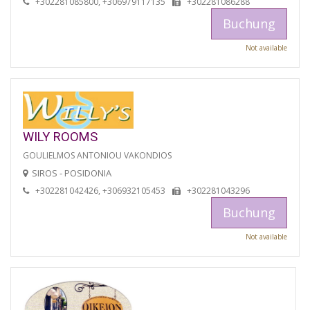
+302281085800, +306979117135
+302281086288
Buchung
Not available
WILY ROOMS
GOULIELMOS ANTONIOU VAKONDIOS
SIROS - POSIDONIA
+302281042426, +306932105453
+302281043296
Buchung
Not available