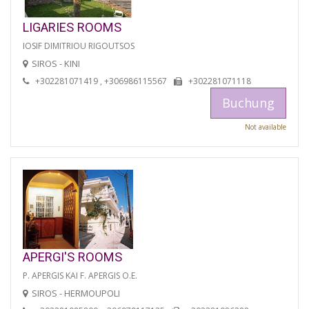
LIGARIES ROOMS
IOSIF DIMITRIOU RIGOUTSOS
SIROS - KINI
+302281071419 , +306986115567
+302281071118
Buchung
Not available
APERGI'S ROOMS
P. APERGIS KAI F. APERGIS O.E.
SIROS - HERMOUPOLI