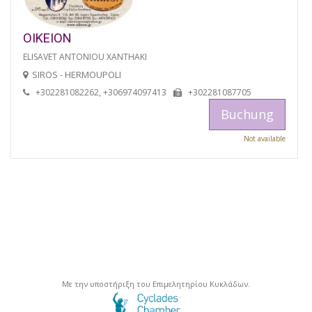
OIKEION
ELISAVET ANTONIOU XANTHAKI
SIROS - HERMOUPOLI
+302281082262, +306974097413
+302281087705
Buchung
Not available
Με την υποστήριξη του Επιμελητηρίου Κυκλάδων.