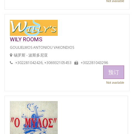
Not available
WILY ROOMS
GOULIELMOS ANTONIOU VAKONDIOS
锡罗斯 - 波斯多尼亚
+302281042426, +306932105453
+302281043296
预订
Not available