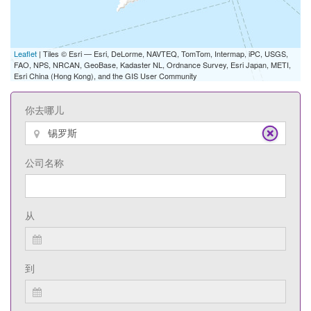
Leaflet
| Tiles © Esri — Esri, DeLorme, NAVTEQ, TomTom, Intermap, iPC, USGS,
FAO, NPS, NRCAN, GeoBase, Kadaster NL, Ordnance Survey, Esri Japan, METI,
Esri China (Hong Kong), and the GIS User Community
你去哪儿
公司名称
从
到