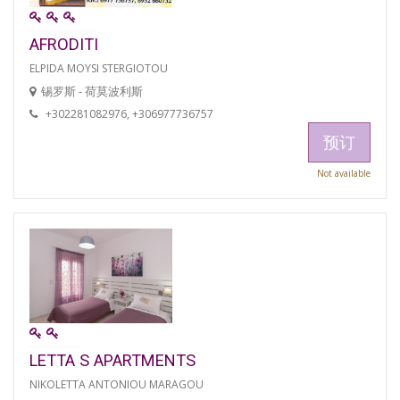
AFRODITI
ELPIDA MOYSI STERGIOTOU
锡罗斯 - 荷莫波利斯
+302281082976, +306977736757
预订
Not available
LETTA S APARTMENTS
NIKOLETTA ANTONIOU MARAGOU