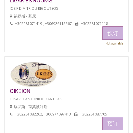
LIGARIES ROOMS
IOSIF DIMITRIOU RIGOUTSOS
锡罗斯 - 基尼
+302281071419 , +306986115567
+302281071118
预订
Not available
OIKEION
ELISAVET ANTONIOU XANTHAKI
锡罗斯 - 荷莫波利斯
+302281082262, +306974097413
+302281087705
预订