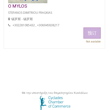
O MYLOS
STEFANOS DIMITRIOU FRAGKIAS
锡罗斯 - 锡罗斯
+302281085432 , +306945838217
预订
Not available
Με την υποστήριξη του Επιμελητηρίου Κυκλάδων.