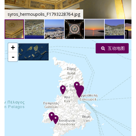
syros_hermoupolis_F1793228764.jpg
+
互动地图
-