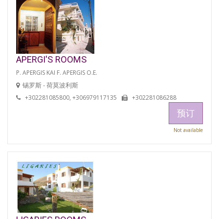
APERGI'S ROOMS
P. APERGIS KAI F. APERGIS O.E.
锡罗斯 - 荷莫波利斯
+302281085800, +306979117135
+302281086288
预订
Not available