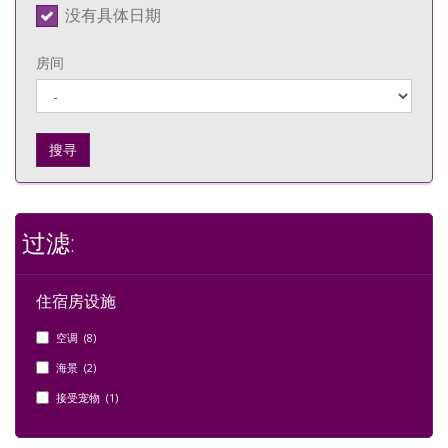
没有具体日期
房间
搜寻
过滤:
住宿房设施
空调 (8)
海景 (2)
接受宠物 (1)