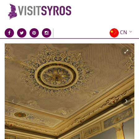
CN
EN
EL
FR
DE
IT
ES
RU