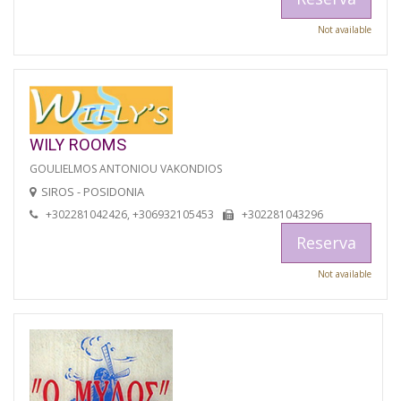
Not available
WILY ROOMS
GOULIELMOS ANTONIOU VAKONDIOS
SIROS - POSIDONIA
+302281042426, +306932105453
+302281043296
Reserva
Not available