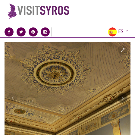
ES
EN
EL
FR
DE
IT
RU
CN