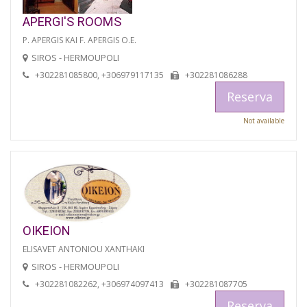
APERGI'S ROOMS
P. APERGIS KAI F. APERGIS O.E.
SIROS - HERMOUPOLI
+302281085800, +306979117135
+302281086288
Reserva
Not available
OIKEION
ELISAVET ANTONIOU XANTHAKI
SIROS - HERMOUPOLI
+302281082262, +306974097413
+302281087705
Reserva