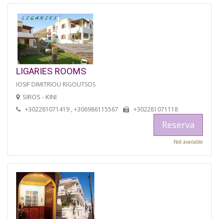
LIGARIES ROOMS
IOSIF DIMITRIOU RIGOUTSOS
SIROS - KINI
+302281071419 , +306986115567
+302281071118
Reserva
Not available