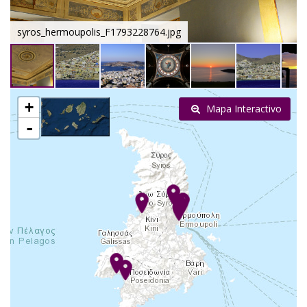
syros_hermoupolis_F1793228764.jpg
+
Mapa Interactivo
-