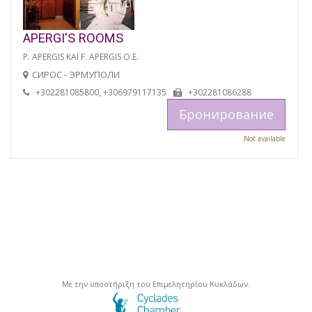
APERGI'S ROOMS
P. APERGIS KAI F. APERGIS O.E.
СИРОС - ЭРМУПОЛИ
+302281085800, +306979117135
+302281086288
Бронирование
Not available
Με την υποστήριξη του Επιμελητηρίου Κυκλάδων.