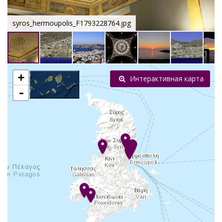
syros_hermoupolis_F1793228764.jpg
+
Интерактивная карта
-