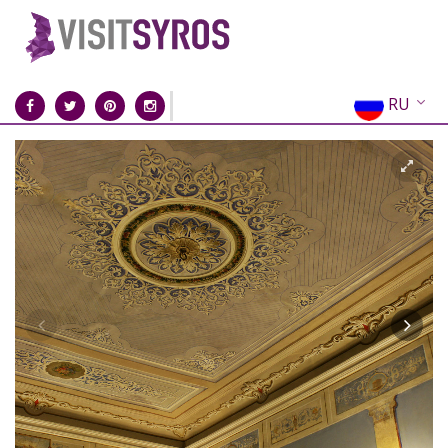
RU
EN
EL
FR
DE
IT
ES
CN