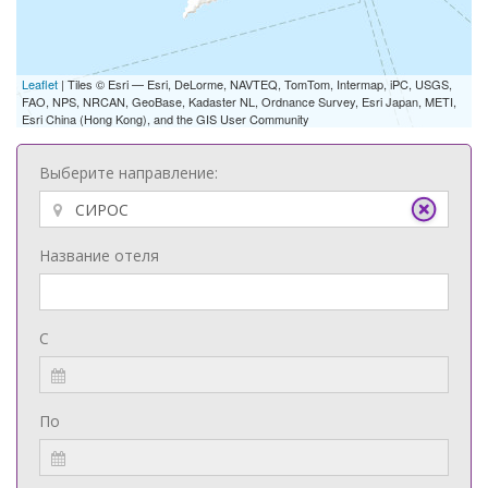
Leaflet
| Tiles © Esri — Esri, DeLorme, NAVTEQ, TomTom, Intermap, iPC, USGS,
FAO, NPS, NRCAN, GeoBase, Kadaster NL, Ordnance Survey, Esri Japan, METI,
Esri China (Hong Kong), and the GIS User Community
Выберите направление:
Название отеля
С
По