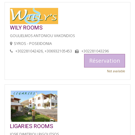
WILY ROOMS
GOULIELMOS ANTONIOU VAKONDIOS
SYROS - POSEIDONIA
+302281042426, +306932105453
+302281043296
Réservation
Not available
LIGARIES ROOMS
IOSIF DIMITRIOU RIGOUTSOS