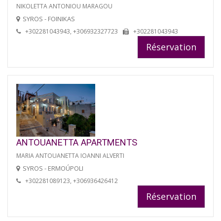
NIKOLETTA ANTONIOU MARAGOU
SYROS - FOINIKAS
+302281043943, +306932327723
+302281043943
Réservation
ANTOUANETTA APARTMENTS
MARIA ANTOUANETTA IOANNI ALVERTI
SYROS - ERMOÚPOLI
+302281089123, +306936426412
Réservation