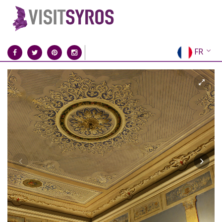
FR
EN
EL
DE
IT
ES
RU
CN