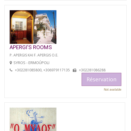
APERGI'S ROOMS
P. APERGIS KAI F. APERGIS O.E.
SYROS - ERMOÚPOLI
+302281085800, +306979117135
+302281086288
Réservation
Not available