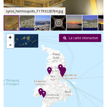
syros_hermoupolis_F1793228764.jpg
+
La carte interactive
-